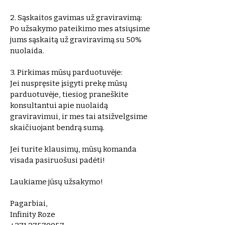
2. Sąskaitos gavimas už graviravimą:
Po užsakymo pateikimo mes atsiųsime
jums sąskaitą už graviravimą su 50%
nuolaida.
3. Pirkimas mūsų parduotuvėje:
Jei nuspręsite įsigyti prekę mūsų
parduotuvėje, tiesiog praneškite
konsultantui apie nuolaidą
graviravimui, ir mes tai atsižvelgsime
skaičiuojant bendrą sumą.
Jei turite klausimų, mūsų komanda
visada pasiruošusi padėti!
Laukiame jūsų užsakymo!
Pagarbiai,
Infinity Roze