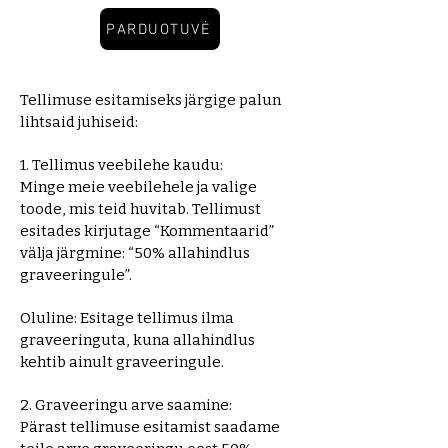
PARDUOTUVĖ
Tellimuse esitamiseks järgige palun
lihtsaid juhiseid:
1. Tellimus veebilehe kaudu:
Minge meie veebilehele ja valige
toode, mis teid huvitab. Tellimust
esitades kirjutage “Kommentaarid”
välja järgmine: “50% allahindlus
graveeringule”.
Oluline: Esitage tellimus ilma
graveeringuta, kuna allahindlus
kehtib ainult graveeringule.
2. Graveeringu arve saamine:
Pärast tellimuse esitamist saadame