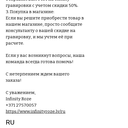
гравировки с учетом скидки 50%.
3. Покупка в магазине:
Если вы решите приобрести товар в
нашем магазине, просто сообщите
консультанту о вашей скидке на
гравировку, и мы учтем её при
расчете.
Если у вас возникнут вопросы, наша
команда всегда готова помочь!
С нетерпением ждем вашего
заказа!
С уважением,
Infinity Roze
+371 27570057
https://www.infinityroze.lv/ru
RU