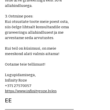
teile arve graveeringu eest 50%
allahindlusega.
3. Ostmine poes:
Kui otsustate toote meie poest osta,
siis öelge lihtsalt konsultandile oma
graveeringu allahindlusest ja me
arvestame seda arvutustes.
Kui teil on küsimusi, on meie
meeskond alati valmis aitama!
Ootame teie tellimust!
Lugupidamisega,
Infinity Roze
+371 27570057
https://www.infinityroze.lv/en
EE