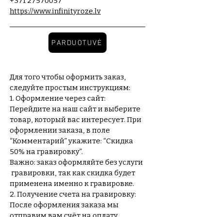
+371 27570057
https://www.infinityroze.lv
PARDUOTUVĖ
Для того чтобы оформить заказ,
следуйте простым инструкциям:
1. Оформление через сайт:
Перейдите на наш сайт и выберите
товар, который вас интересует. При
оформлении заказа, в поле
“Комментарий” укажите: “Скидка
50% на гравировку”.
Важно: заказ оформляйте без услуги
гравировки, так как скидка будет
применена именно к гравировке.
2. Получение счета на гравировку:
После оформления заказа мы
отправим вам счёт на оплату