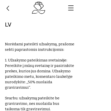
LV
Norėdami pateikti užsakymą, prašome
sekti paprastomis instrukcijomis:
1. Užsakymo pateikimas svetainėje:
Pereikite į mūsų svetainę ir pasirinkite
prekes, kurios jus domina. Užsakymo
pateikimo metu, komentaro laukelyje
nurodykite: „50% nuolaida
graviravimui“.
Svarbu: užsakymą pateikite be
graviravimo, nes nuolaida bus
taikoma tik graviravimui.