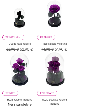
TRINITY MINI
PREMIUM
Juoda rožė kolboje
Rožė kolboje Violetinė
Įprastinė kaina
Pardavimo kaina
Įprastinė kaina
Pardavimo kaina
52,90 €
61,90 €
62,90 €
74,90 €
TRINITY
FIVE STARS
Rožė kolboje Violetinė
Rožių puokštė kolboje
Nėra sandėlyje
Violetinė