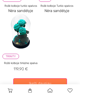
Rožė kolboje turkio spalvos
Rožė kolboje Turkio spalvos
Nėra sandėlyje
Nėra sandėlyje
TRINITY
Rožė kolboje tirkizine spalva
Kaina
119,90 €
Įkelti daugiau