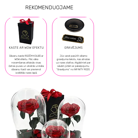
REKOMENDUOJAME
KASTE AR WOW EFEKTU
GRAVĒJUMS
Dāvanu kaste ROZĒM KOLBĀ ar
Jūs varat pasūtīt vēlamo
WOW efektu. Pēc vāka
gravējuma tekstu, kas atrodas
noņemšanas attaisās visas
uz rozes statīva. Atgādiniet par
četras puses un atvērās unikāla
sāvām jūtām ar pakalpojumu
dāvana. Kasti var pievienot
“Gravējums” no INFINITY ROZE.
izvēlētās rozes lapā.