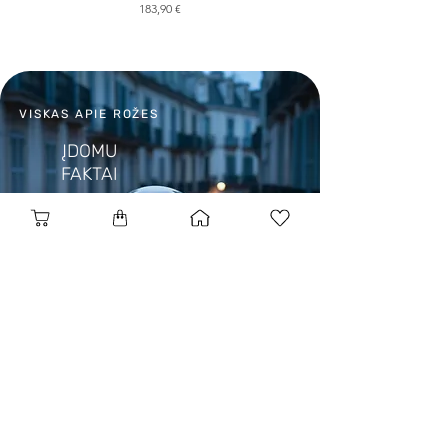
Kaina
183,90 €
VISKAS APIE ROŽES
ĮDOMU
FAKTAI
BLOGAS