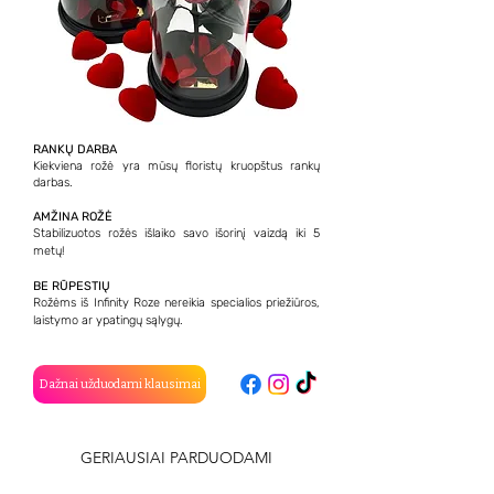
RANKŲ DARBA
Kiekviena rožė yra mūsų floristų kruopštus rankų
darbas.
AMŽINA ROŽĖ
Stabilizuotos rožės išlaiko savo išorinį vaizdą iki 5
metų!
BE RŪPESTIŲ
Rožėms iš Infinity Roze nereikia specialios priežiūros,
laistymo ar ypatingų sąlygų.
Dažnai užduodami klausimai
GERIAUSIAI PARDUODAMI