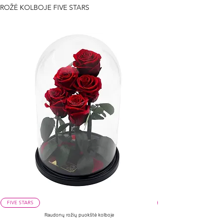
ROŽĖ KOLBOJE FIVE STARS
FIVE STARS
Raudonų rožių puokštė kolboje