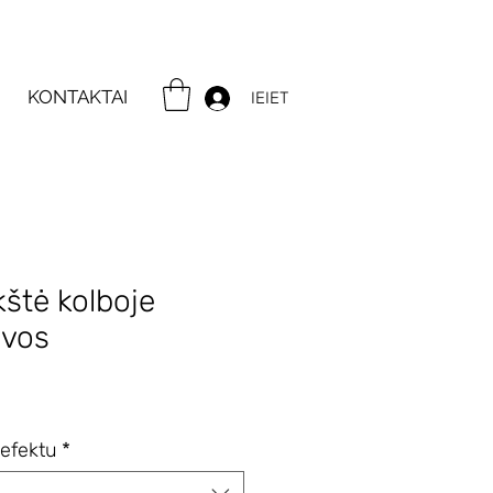
KONTAKTAI
IEIET
štė kolboje
lvos
ice
efektu
*