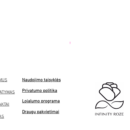
PREMIUM
 MUS
Naudojimo taisyklės
Privatumo politika
TATYMAS
Lojalumo programa
AKTAI
Draugų pakvietimai
AS