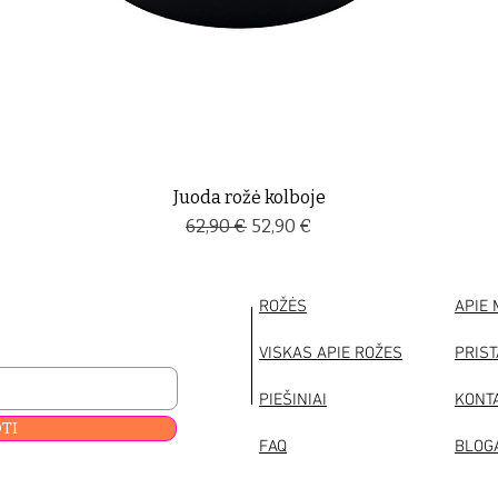
Juoda rožė kolboje
Įprastinė kaina
Pardavimo kaina
62,90 €
52,90 €
ROŽĖS
APIE
VISKAS APIE ROŽES
PRIS
PIEŠINIAI
KONT
TI
FAQ
BLOG