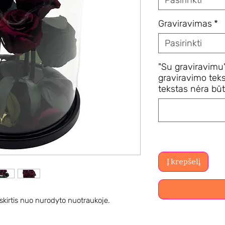
Pasirinkti
Graviravimas
*
Pasirinkti
"Su graviravimu"
graviravimo teks
tekstas nėra būti
Į krepšelį
 skirtis nuo nurodyto nuotraukoje.