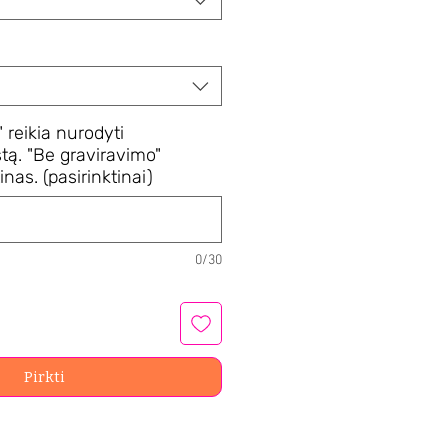
 reikia nurodyti
tą. "Be graviravimo"
nas. (pasirinktinai)
0/30
Pirkti