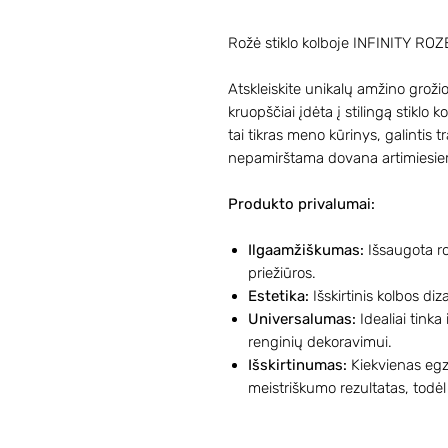
Rožė stiklo kolboje INFINITY ROZ
Atskleiskite unikalų amžino grožio
kruopščiai įdėta į stilingą stiklo 
tai tikras meno kūrinys, galintis tr
nepamirštama dovana artimiesie
Produkto privalumai:
Ilgaamžiškumas:
Išsaugota rož
priežiūros.
Estetika:
Išskirtinis kolbos diz
Universalumas:
Idealiai tinka 
renginių dekoravimui.
Išskirtinumas:
Kiekvienas egz
meistriškumo rezultatas, todėl