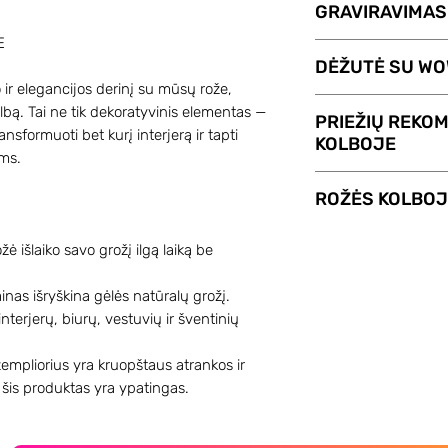
GRAVIRAVIMAS
E
Su paslauga GRA
DĖŽUTĖ SU WO
ROŽĖ KOLBOJE pr
 ir elegancijos derinį su mūsų rože,
Graviravimas kain
Dovanų dėžutė 
kolbą. Tai ne tik dekoratyvinis elementas —
PRIEŽIŲ REKO
tekstą galite nuro
efektu. Nuėmus da
ansformuoti bet kurį interjerą ir tapti
KOLBOJE
Maksimalus teksto
pusės ir atsidaro
ms.
nuo pasirinktos 
Rožei kolboje ner
ROŽĖS KOLBO
pat turi skirtingus
tačiau yra keletas 
- 15 € tinkama R
kad rožė ilgiau t
Mūsų rožės kolboj
ė išlaiko savo grožį ilgą laiką be
- 17 € tinkama
- nelaistykite ir n
dėka specialaus 
PLUS;
- rožė geriau išsil
savininkus iki 5 
ainas išryškina gėlės natūralų grožį.
- 19 € tinkama 
iš kolbos;
kolbą galima išim
interjerų, biurų, vestuvių ir šventinių
TRINITY, FIVE ST
- neatsidarykite r
žiedą.
Dėžutę galima pri
sutrumpins tarnav
Amžina rožė gali h
empliorius yra kruopštaus atrankos ir
puslapyje. Jums n
- nepadėkite rožės
jūsų namų interjer
 šis produktas yra ypatingas.
Pasirinkus dovan
saulės spinduliais
Originali dovana, 
suma keičiasi aut
- nepadėkite rožė
dekoracija.