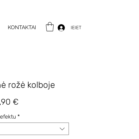
KONTAKTAI
IEIET
nė rožė kolboje
rastinė
Pardavimo
,90 €
ina
kaina
efektu
*