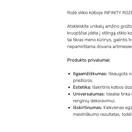
Rožė stiklo kolboje INFINITY ROZ
Atskleiskite unikalų amžino grožio
kruopščiai įdėta į stilingą stiklo 
tai tikras meno kūrinys, galintis tr
nepamirštama dovana artimiesie
Produkto privalumai:
Ilgaamžiškumas:
Išsaugota rož
priežiūros.
Estetika:
Išskirtinis kolbos diz
Universalumas:
Idealiai tinka 
renginių dekoravimui.
Išskirtinumas:
Kiekvienas egz
meistriškumo rezultatas, todėl