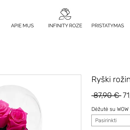
APIE MUS
INFINITY ROZE
PRISTATYMAS
Ryški roži
Įp
 87,90 € 
71
ka
Dėžutė su WOW 
Pasirinkti