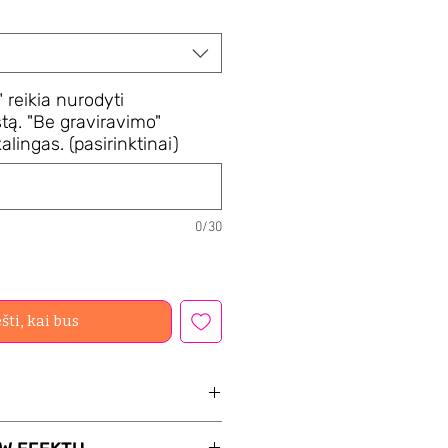
 reikia nurodyti
tą. "Be graviravimo"
alingas. (pasirinktinai)
0/30
šti, kai bus
VIRAVIMAS Jūsų pasirinkta