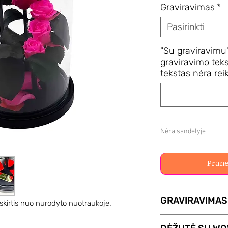
Graviravimas
*
Pasirinkti
"Su graviravimu"
graviravimo teks
tekstas nėra reik
Nėra sandėlyje
Prane
GRAVIRAVIMAS
 skirtis nuo nurodyto nuotraukoje.
Su paslauga GRA