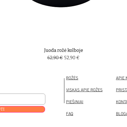
Juoda rožė kolboje
Įprastinė kaina
Pardavimo kaina
62,90 €
52,90 €
ROŽĖS
APIE
VISKAS APIE ROŽES
PRIS
PIEŠINIAI
KONT
TI
FAQ
BLOG