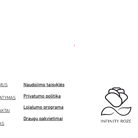
PREMIUM
 MUS
Naudojimo taisyklės
Privatumo politika
TATYMAS
Lojalumo programa
AKTAI
Draugų pakvietimai
AS