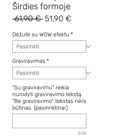
Širdies formoje
Įprastinė
Pardavimo
 61,90 € 
51,90 €
kaina
kaina
Dėžutė su WOW efektu
*
Graviravimas
*
"Su graviravimu" reikia
nurodyti graviravimo tekstą.
"Be graviravimo" tekstas nėra
būtinas. (pasirinktinai)
0/30