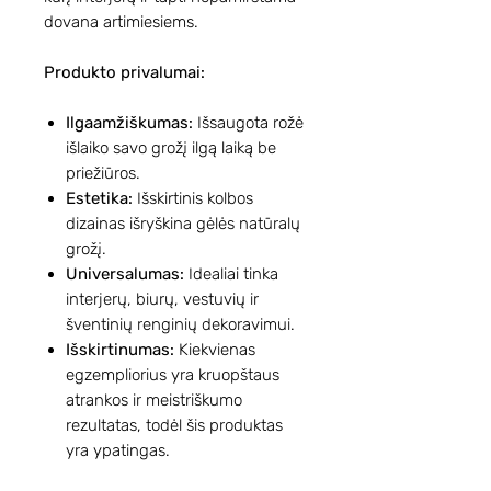
dovana artimiesiems.
Produkto privalumai:
Ilgaamžiškumas:
Išsaugota rožė
išlaiko savo grožį ilgą laiką be
priežiūros.
Estetika:
Išskirtinis kolbos
dizainas išryškina gėlės natūralų
grožį.
Universalumas:
Idealiai tinka
interjerų, biurų, vestuvių ir
šventinių renginių dekoravimui.
Išskirtinumas:
Kiekvienas
egzempliorius yra kruopštaus
atrankos ir meistriškumo
rezultatas, todėl šis produktas
yra ypatingas.