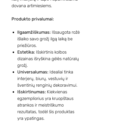
dovana artimiesiems.
Produkto privalumai:
Ilgaamžiškumas:
Išsaugota rožė
išlaiko savo grožį ilgą laiką be
priežiūros.
Estetika:
Išskirtinis kolbos
dizainas išryškina gėlės natūralų
grožį.
Universalumas:
Idealiai tinka
interjerų, biurų, vestuvių ir
šventinių renginių dekoravimui.
Išskirtinumas:
Kiekvienas
egzempliorius yra kruopštaus
atrankos ir meistriškumo
rezultatas, todėl šis produktas
yra ypatingas.