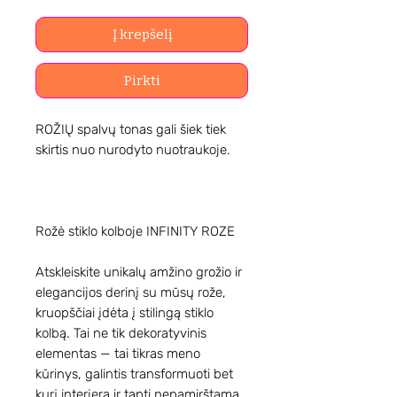
Į krepšelį
Pirkti
ROŽIŲ spalvų tonas gali šiek tiek
skirtis nuo nurodyto nuotraukoje.
Rožė stiklo kolboje INFINITY ROZE
Atskleiskite unikalų amžino grožio ir
elegancijos derinį su mūsų rože,
kruopščiai įdėta į stilingą stiklo
kolbą. Tai ne tik dekoratyvinis
elementas — tai tikras meno
kūrinys, galintis transformuoti bet
kurį interjerą ir tapti nepamirštama