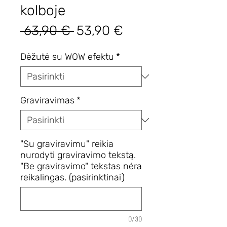
kolboje
Įprastinė
Pardavimo
 63,90 € 
53,90 €
kaina
kaina
Dėžutė su WOW efektu
*
Graviravimas
*
"Su graviravimu" reikia
nurodyti graviravimo tekstą.
"Be graviravimo" tekstas nėra
reikalingas. (pasirinktinai)
0/30