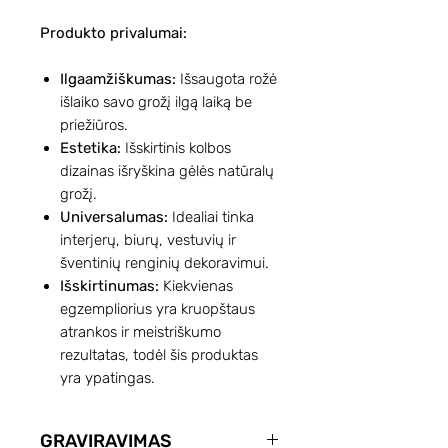
Produkto privalumai:
Ilgaamžiškumas:
Išsaugota rožė
išlaiko savo grožį ilgą laiką be
priežiūros.
Estetika:
Išskirtinis kolbos
dizainas išryškina gėlės natūralų
grožį.
Universalumas:
Idealiai tinka
interjerų, biurų, vestuvių ir
šventinių renginių dekoravimui.
Išskirtinumas:
Kiekvienas
egzempliorius yra kruopštaus
atrankos ir meistriškumo
rezultatas, todėl šis produktas
yra ypatingas.
GRAVIRAVIMAS