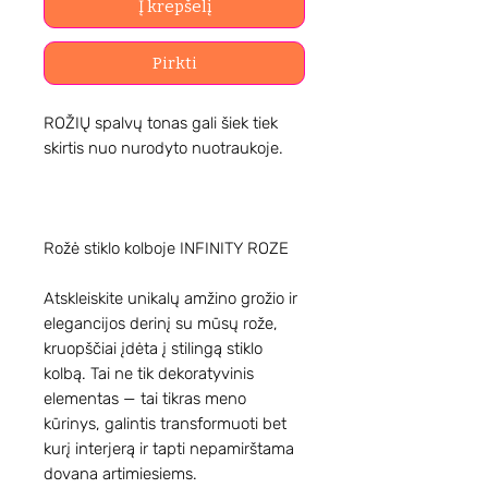
Į krepšelį
Pirkti
ROŽIŲ spalvų tonas gali šiek tiek
skirtis nuo nurodyto nuotraukoje.
Rožė stiklo kolboje INFINITY ROZE
Atskleiskite unikalų amžino grožio ir
elegancijos derinį su mūsų rože,
kruopščiai įdėta į stilingą stiklo
kolbą. Tai ne tik dekoratyvinis
elementas — tai tikras meno
kūrinys, galintis transformuoti bet
kurį interjerą ir tapti nepamirštama
dovana artimiesiems.