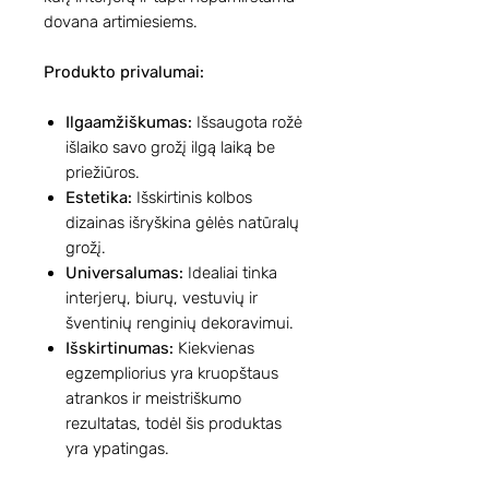
dovana artimiesiems.
Produkto privalumai:
Ilgaamžiškumas:
Išsaugota rožė
išlaiko savo grožį ilgą laiką be
priežiūros.
Estetika:
Išskirtinis kolbos
dizainas išryškina gėlės natūralų
grožį.
Universalumas:
Idealiai tinka
interjerų, biurų, vestuvių ir
šventinių renginių dekoravimui.
Išskirtinumas:
Kiekvienas
egzempliorius yra kruopštaus
atrankos ir meistriškumo
rezultatas, todėl šis produktas
yra ypatingas.