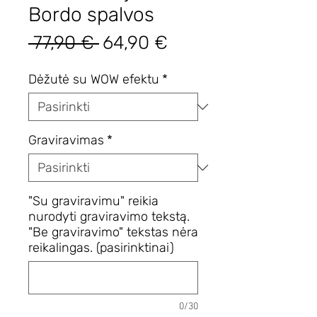
Bordo spalvos
Įprastinė
Pardavimo
 77,90 € 
64,90 €
kaina
kaina
Dėžutė su WOW efektu
*
Graviravimas
*
"Su graviravimu" reikia
nurodyti graviravimo tekstą.
"Be graviravimo" tekstas nėra
reikalingas. (pasirinktinai)
0/30