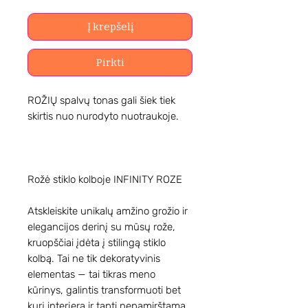
Į krepšelį
Pirkti
ROŽIŲ spalvų tonas gali šiek tiek
skirtis nuo nurodyto nuotraukoje.
Rožė stiklo kolboje INFINITY ROZE
Atskleiskite unikalų amžino grožio ir
elegancijos derinį su mūsų rože,
kruopščiai įdėta į stilingą stiklo
kolbą. Tai ne tik dekoratyvinis
elementas — tai tikras meno
kūrinys, galintis transformuoti bet
kurį interjerą ir tapti nepamirštama