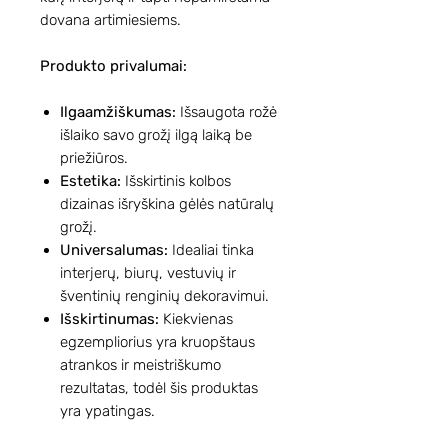
dovana artimiesiems.
Produkto privalumai:
Ilgaamžiškumas:
Išsaugota rožė
išlaiko savo grožį ilgą laiką be
priežiūros.
Estetika:
Išskirtinis kolbos
dizainas išryškina gėlės natūralų
grožį.
Universalumas:
Idealiai tinka
interjerų, biurų, vestuvių ir
šventinių renginių dekoravimui.
Išskirtinumas:
Kiekvienas
egzempliorius yra kruopštaus
atrankos ir meistriškumo
rezultatas, todėl šis produktas
yra ypatingas.