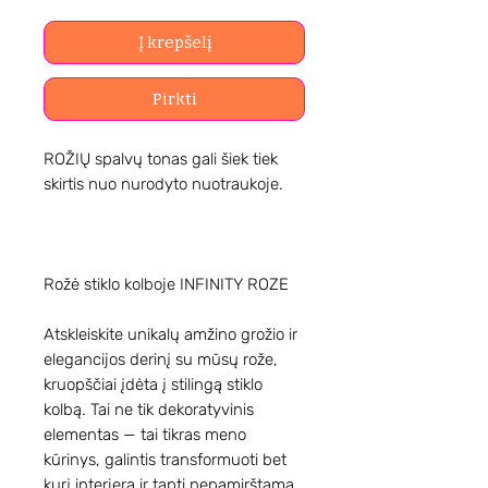
Į krepšelį
Pirkti
ROŽIŲ spalvų tonas gali šiek tiek
skirtis nuo nurodyto nuotraukoje.
Rožė stiklo kolboje INFINITY ROZE
Atskleiskite unikalų amžino grožio ir
elegancijos derinį su mūsų rože,
kruopščiai įdėta į stilingą stiklo
kolbą. Tai ne tik dekoratyvinis
elementas — tai tikras meno
kūrinys, galintis transformuoti bet
kurį interjerą ir tapti nepamirštama