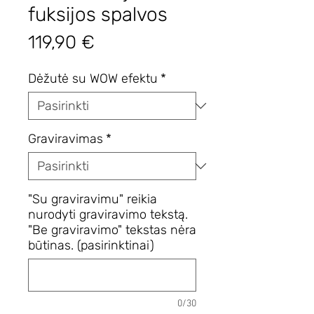
fuksijos spalvos
Price
119,90 €
Dėžutė su WOW efektu
*
Graviravimas
*
"Su graviravimu" reikia
nurodyti graviravimo tekstą.
"Be graviravimo" tekstas nėra
būtinas. (pasirinktinai)
0/30