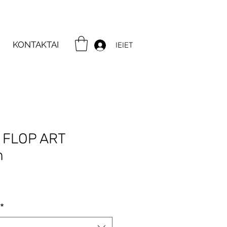
KONTAKTAI
IEIET
s FLOP ART
m
ce
*