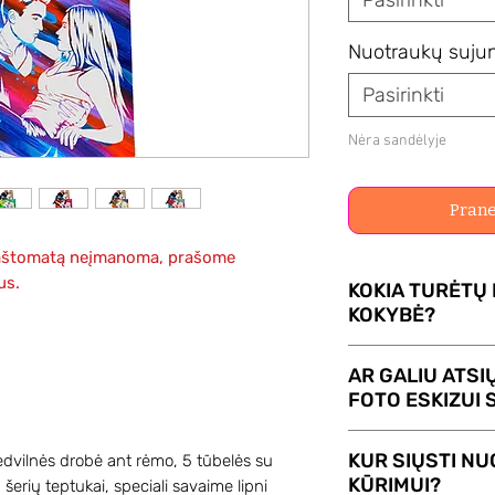
Pasirinkti
Nuotraukų suju
Pasirinkti
Nėra sandėlyje
Prane
į paštomatą neįmanoma, prašome
us.
KOKIA TURĖTŲ
KOKYBĖ?
Kuo aukštesnė nu
AR GALIU ATSI
geresnis ir tiksle
FOTO ESKIZUI 
eskizas. Nebūtina
kamera, galima fot
Taip, žinoma! Jei
KUR SIŲSTI N
dvilnės drobė ant rėmo, 5 tūbelės su
Galite atsiųsti kel
nuotraukų, mūsų m
KŪRIMUI?
 šerių teptukai, speciali savaime lipni