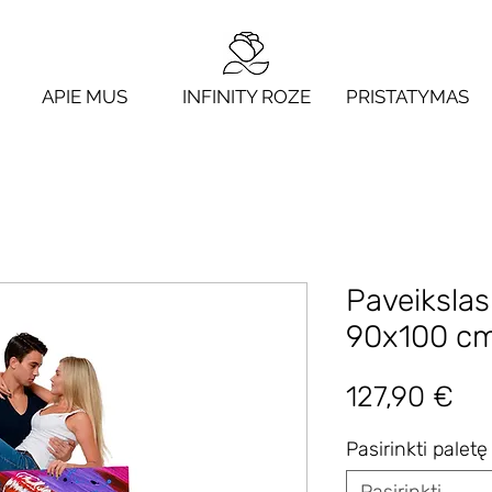
APIE MUS
INFINITY ROZE
PRISTATYMAS
Paveiksla
90х100 c
Pri
127,90 €
Pasirinkti paletę