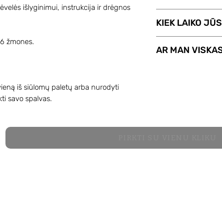
pasirinksim tinka
į vieną. Paslaug
ėvelės išlyginimui, instrukcija ir drėgnos
tik 5€ .
Siųskite mums ge
KIEK LAIKO JŪ
info@infinityroze.
užsakymo numerį ir
FlopArt komanda 
-6 žmones.
AR MAN VISKA
pageidavimus.
Po jo suderinimo
Jums pilną FlopArt
FlopArt komplekte
instrukcija – atidž
ieną iš siūlomų paletų arba nurodyti
viskas pavyks!
ti savo spalvas.
PIRKTI SU VIENU KLIKU