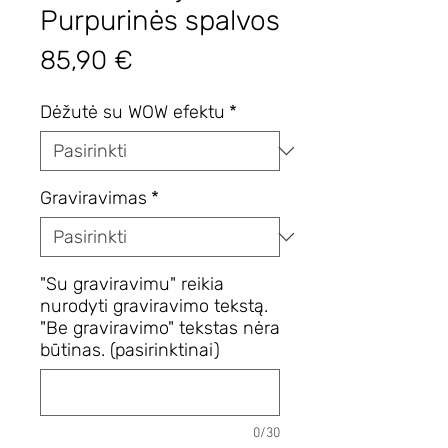
Purpurinės spalvos
Price
85,90 €
Dėžutė su WOW efektu
*
Graviravimas
*
"Su graviravimu" reikia
nurodyti graviravimo tekstą.
"Be graviravimo" tekstas nėra
būtinas. (pasirinktinai)
0/30