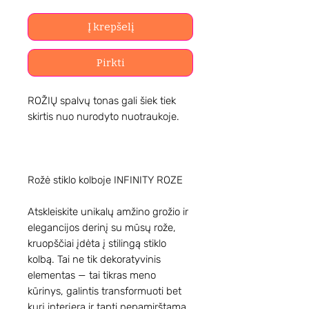
Į krepšelį
Pirkti
ROŽIŲ spalvų tonas gali šiek tiek
skirtis nuo nurodyto nuotraukoje.
Rožė stiklo kolboje INFINITY ROZE
Atskleiskite unikalų amžino grožio ir
elegancijos derinį su mūsų rože,
kruopščiai įdėta į stilingą stiklo
kolbą. Tai ne tik dekoratyvinis
elementas — tai tikras meno
kūrinys, galintis transformuoti bet
kurį interjerą ir tapti nepamirštama