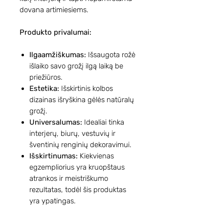
dovana artimiesiems.
Produkto privalumai:
Ilgaamžiškumas:
Išsaugota rožė
išlaiko savo grožį ilgą laiką be
priežiūros.
Estetika:
Išskirtinis kolbos
dizainas išryškina gėlės natūralų
grožį.
Universalumas:
Idealiai tinka
interjerų, biurų, vestuvių ir
šventinių renginių dekoravimui.
Išskirtinumas:
Kiekvienas
egzempliorius yra kruopštaus
atrankos ir meistriškumo
rezultatas, todėl šis produktas
yra ypatingas.