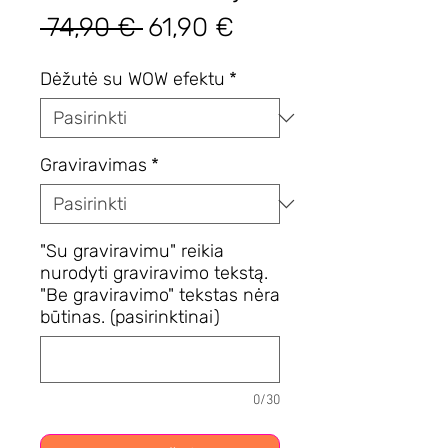
Įprastinė
Pardavimo
 74,90 € 
61,90 €
kaina
kaina
Dėžutė su WOW efektu
*
Graviravimas
*
"Su graviravimu" reikia
nurodyti graviravimo tekstą.
"Be graviravimo" tekstas nėra
būtinas. (pasirinktinai)
0/30