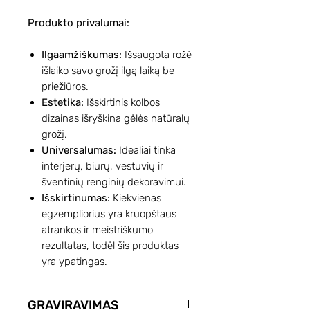
Produkto privalumai:
Ilgaamžiškumas:
Išsaugota rožė
išlaiko savo grožį ilgą laiką be
priežiūros.
Estetika:
Išskirtinis kolbos
dizainas išryškina gėlės natūralų
grožį.
Universalumas:
Idealiai tinka
interjerų, biurų, vestuvių ir
šventinių renginių dekoravimui.
Išskirtinumas:
Kiekvienas
egzempliorius yra kruopštaus
atrankos ir meistriškumo
rezultatas, todėl šis produktas
yra ypatingas.
GRAVIRAVIMAS