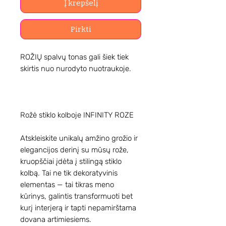
Į krepšelį
Pirkti
ROŽIŲ spalvų tonas gali šiek tiek
skirtis nuo nurodyto nuotraukoje.
Rožė stiklo kolboje INFINITY ROZE
Atskleiskite unikalų amžino grožio ir
elegancijos derinį su mūsų rože,
kruopščiai įdėta į stilingą stiklo
kolbą. Tai ne tik dekoratyvinis
elementas — tai tikras meno
kūrinys, galintis transformuoti bet
kurį interjerą ir tapti nepamirštama
dovana artimiesiems.