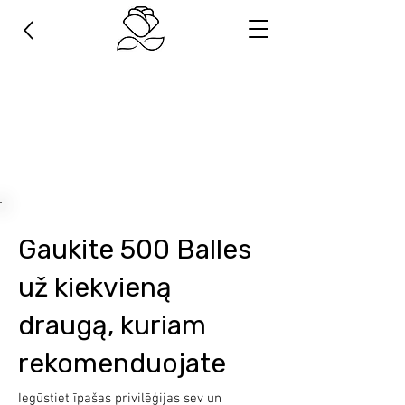
Gaukite 500 Balles
už kiekvieną
draugą, kuriam
rekomenduojate
Iegūstiet īpašas privilēģijas sev un