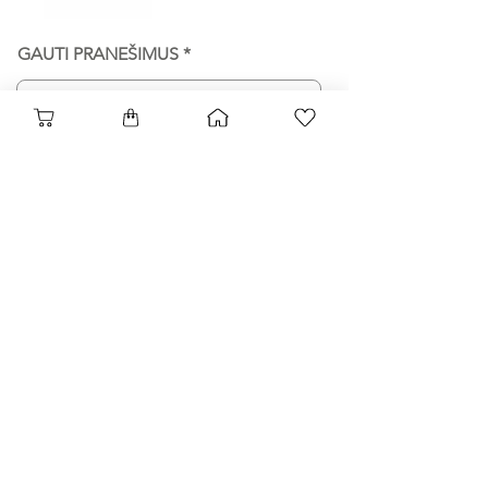
GAUTI PRANEŠIMUS
PRENUMERUOTI
ROŽĖS
Naudojimo taisyklės
VISKAS APIE ROŽES
Privatumo politika
Lojalumo programa
PIEŠINIAI
Draugų pakvietimai
FAQ
APIE MUS
PRISTATYMAS
KONTAKTAI
BLOGAS