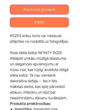
Pievienot grozam
PIRKT
ROZES krāsu tonis var nedaudz
atšķirties no norādītā uz fotogrāfijas.
Roze stikla kolbā INFINITY ROZE
Atklājiet unikālu mūžīgā skaistuma
un elegances apvienojumu ar
mūsu rozi, kas rūpīgi ievietota stilīgā
stikla kolbā. Tā nav vienkārši
dekoratīva detaļa — tas ir īsts
mākslas darbs, kas spēj pārveidot
jebkuru interjeru un kļūt par
neaizmirstamu dāvanu tuvākajiem.
Produkta priekšrocības:
Ilgmūžība:
Saglabātā roze