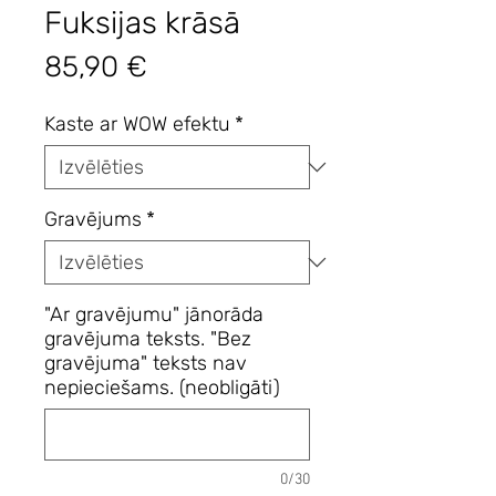
Fuksijas krāsā
Cena
85,90 €
Kaste ar WOW efektu
*
Gravējums
*
"Ar gravējumu" jānorāda
gravējuma teksts. "Bez
gravējuma" teksts nav
nepieciešams. (neobligāti)
0/30