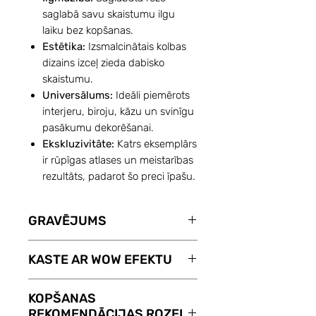
saglabā savu skaistumu ilgu
laiku bez kopšanas.
Estētika:
Izsmalcinātais kolbas
dizains izceļ zieda dabisko
skaistumu.
Universālums:
Ideāli piemērots
interjeru, biroju, kāzu un svinīgu
pasākumu dekorēšanai.
Ekskluzivitāte:
Katrs eksemplārs
ir rūpīgas atlases un meistarības
rezultāts, padarot šo preci īpašu.
GRAVĒJUMS
Ar pakalpojumu GRAVĒJUMS
KASTE AR WOW EFEKTU
Jūsu izvēlētā ROZE KOLBĀ
atgādinās par Jūsu sajūtām.
Dāvanu kaste ROZĒM KOLBĀ ar
KOPŠANAS
Gravējums maksā tikai 8 €.
WOW efektu. Pēc vāka
REKOMENDĀCIJAS ROZEI