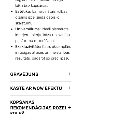
laiku bez kopšanas.
Estētika:
Izsmalcinātais kolbas
dizains izceļ zieda dabisko
skaistumu.
Universālums:
Ideāli piemērots
interjeru, biroju, kāzu un svinīgu
pasākumu dekorēšanai.
Ekskluzivitāte:
Katrs eksemplārs
ir rūpīgas atlases un meistarības
rezultāts, padarot šo preci īpašu.
GRAVĒJUMS
Ar pakalpojumu GRAVĒJUMS
KASTE AR WOW EFEKTU
Jūsu izvēlētā ROZE KOLBĀ
atgādinās par Jūsu sajūtām.
Dāvanu kaste ROZĒM KOLBĀ ar
KOPŠANAS
Gravējums maksā tikai 8 €.
WOW efektu. Pēc vāka
REKOMENDĀCIJAS ROZEI
Gravējuma tekstu varat norādīt
noņemšanas attaisās visas
KOLBĀ