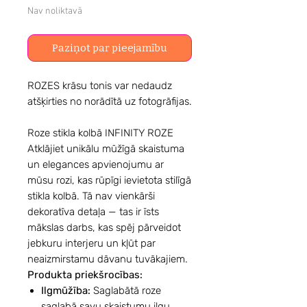
Nav noliktavā
Paziņot par pieejamību
ROZES krāsu tonis var nedaudz
atšķirties no norādītā uz fotogrāfijas.
Roze stikla kolbā INFINITY ROZE
Atklājiet unikālu mūžīgā skaistuma
un elegances apvienojumu ar
mūsu rozi, kas rūpīgi ievietota stilīgā
stikla kolbā. Tā nav vienkārši
dekoratīva detaļa — tas ir īsts
mākslas darbs, kas spēj pārveidot
jebkuru interjeru un kļūt par
neaizmirstamu dāvanu tuvākajiem.
Produkta priekšrocības:
Ilgmūžība:
Saglabātā roze
saglabā savu skaistumu ilgu