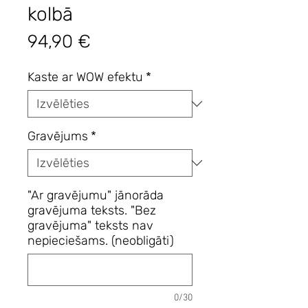
kolbā
Cena
94,90 €
Kaste ar WOW efektu
*
Gravējums
*
"Ar gravējumu" jānorāda
gravējuma teksts. "Bez
gravējuma" teksts nav
nepieciešams. (neobligāti)
0/30