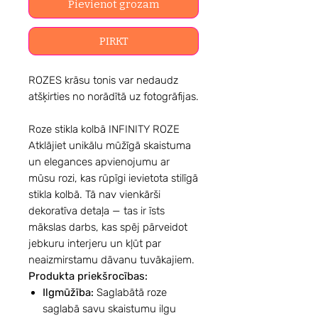
Pievienot grozam
PIRKT
ROZES krāsu tonis var nedaudz
atšķirties no norādītā uz fotogrāfijas.
Roze stikla kolbā INFINITY ROZE
Atklājiet unikālu mūžīgā skaistuma
un elegances apvienojumu ar
mūsu rozi, kas rūpīgi ievietota stilīgā
stikla kolbā. Tā nav vienkārši
dekoratīva detaļa — tas ir īsts
mākslas darbs, kas spēj pārveidot
jebkuru interjeru un kļūt par
neaizmirstamu dāvanu tuvākajiem.
Produkta priekšrocības:
Ilgmūžība:
Saglabātā roze
saglabā savu skaistumu ilgu