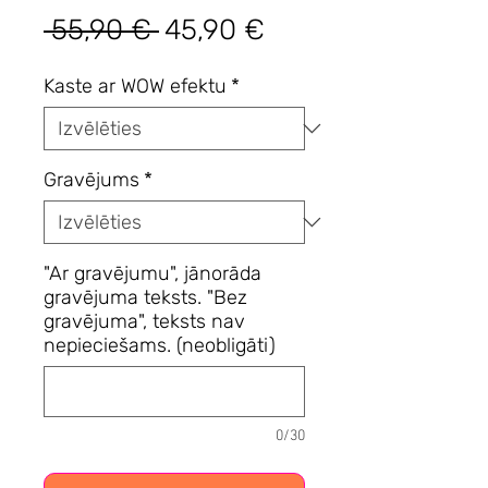
Parastā
Izpārdošanas
 55,90 € 
45,90 €
cena
cena
Kaste ar WOW efektu
*
Gravējums
*
"Ar gravējumu", jānorāda
gravējuma teksts. "Bez
gravējuma", teksts nav
nepieciešams. (neobligāti)
0/30