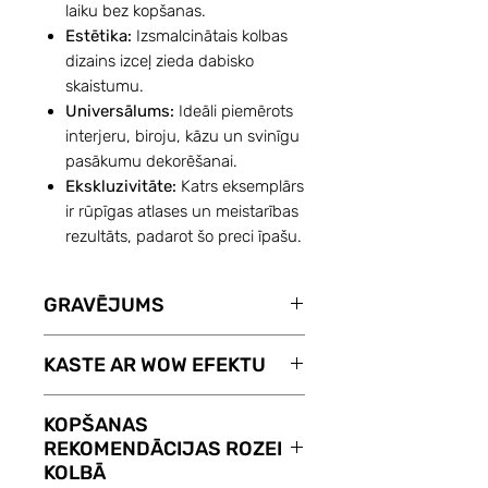
laiku bez kopšanas.
Estētika:
Izsmalcinātais kolbas
dizains izceļ zieda dabisko
skaistumu.
Universālums:
Ideāli piemērots
interjeru, biroju, kāzu un svinīgu
pasākumu dekorēšanai.
Ekskluzivitāte:
Katrs eksemplārs
ir rūpīgas atlases un meistarības
rezultāts, padarot šo preci īpašu.
GRAVĒJUMS
Ar pakalpojumu GRAVĒJUMS
KASTE AR WOW EFEKTU
Jūsu izvēlētā ROZE KOLBĀ
atgādinās par Jūsu sajūtām.
Dāvanu kaste ROZĒM KOLBĀ ar
KOPŠANAS
Gravējums maksā tikai 8
WOW efektu. Pēc vāka
REKOMENDĀCIJAS ROZEI
€.
Gravējuma tekstu varat
noņemšanas attaisās visas
KOLBĀ
norādīt zem ailes Gravējums.