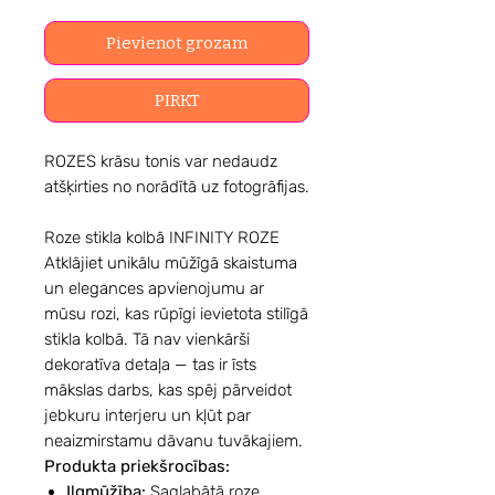
Pievienot grozam
PIRKT
ROZES krāsu tonis var nedaudz
atšķirties no norādītā uz fotogrāfijas.
Roze stikla kolbā INFINITY ROZE
Atklājiet unikālu mūžīgā skaistuma
un elegances apvienojumu ar
mūsu rozi, kas rūpīgi ievietota stilīgā
stikla kolbā. Tā nav vienkārši
dekoratīva detaļa — tas ir īsts
mākslas darbs, kas spēj pārveidot
jebkuru interjeru un kļūt par
neaizmirstamu dāvanu tuvākajiem.
Produkta priekšrocības:
Ilgmūžība:
Saglabātā roze