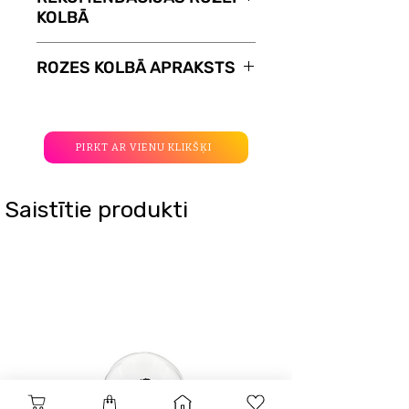
€.
Gravējuma tekstu varat
noņemšanas attaisās visas
KOLBĀ
norādīt zem ailes Gravējums.
četras puses un atvērās unikāla
Maksimālais teksta apjoms ir 30
Rozei kolbā nav nepieciešama
dāvana. Atkarībā no izvēlētās
ROZES KOLBĀ APRAKSTS
rakstzīmes.
papildu aprūpe, tomēr ir daži
ROZES KOLBĀ, kastei tāpat ir
noteikumi, kurus nepieciešams
dažādi izmēri un cenas:
Mūsu rozes kolbā ir dzīvās
ievērot, lai roze ilgāk kalpotu
- 15 € piemērots ROZĒM MINI,
puķes, kuras pateicoties
Jums:
TRINITY MINI;
speciālai apstrādei, priecē
PIRKT AR VIENU KLIKŠĶI
- nelaistiet un nemitriniet rozi;
- 17 € piemērots ROZĒM
savus īpašniekus līdz 5 gadiem.
- roze labāk saglabājas kolbā,
PREMIUM, PREMIUM PLUS;
Roze nav vakuumā, kolbu var
Saistītie produkti
tāpēc neizņemiet to no kolbas;
- 19 € piemērots ROZĒM KING,
izņemt, lai pieskartos
- neatveriet rozi pārāk bieži, jo
KING PLUS, TRINITY, FIVE
skaistajam ziedam.
tas saīsinās kalpošanas laiku;
STARS.
Mūžīgā roze var harmoniski
- nenovietojiet rozi kolbā zem
Kasti var pievienot izvēlētās
iekļauties dažādos jūsu mājas
tiešiem saules stariem;
rozes lapā. Jums nav jāizvēlas
interjera stilos.
- nenovietojiet rozi siltuma
izmērs. Izvēloties dāvanu kasti
Oriģināla dāvana, kas ir
avotu tuvumā;
rozei, pasūtījuma summa
izsmalcināta telpas dekorācija.
- glabājiet rozi istabas
mainās automātiski.
Izmēru varianti (garums x
temperatūrā;
platums x augstums):