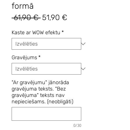
formā
Parastā
Izpārdošanas
 61,90 € 
51,90 €
cena
cena
Kaste ar WOW efektu
*
Gravējums
*
"Ar gravējumu" jānorāda
gravējuma teksts. "Bez
gravējuma" teksts nav
nepieciešams. (neobligāti)
0/30