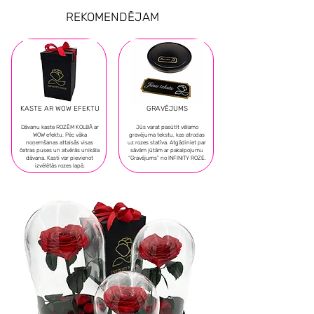
REKOMENDĒJAM
KASTE AR WOW EFEKTU
GRAVĒJUMS
Dāvanu kaste ROZĒM KOLBĀ ar
Jūs varat pasūtīt vēlamo
WOW efektu. Pēc vāka
gravējuma tekstu, kas atrodas
noņemšanas attaisās visas
uz rozes statīva. Atgādiniet par
četras puses un atvērās unikāla
sāvām jūtām ar pakalpojumu
dāvana. Kasti var pievienot
“Gravējums” no INFINITY ROZE.
izvēlētās rozes lapā.