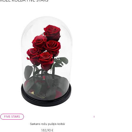
ROZE KOLBĀ FIVE STARS
FIVE STARS
Sarkans rožu pušķis kolbā
Cena
183,90 €