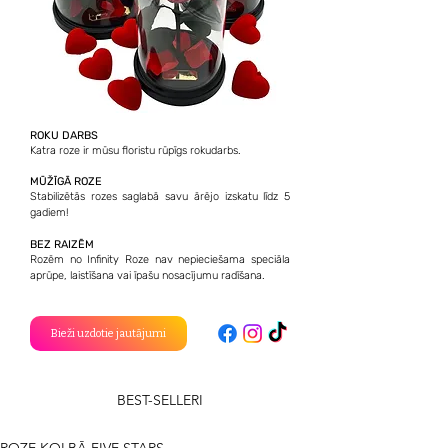
ROKU DARBS
Katra roze ir mūsu floristu rūpīgs rokudarbs.
MŪŽĪGĀ ROZE
Stabilizētās rozes saglabā savu ārējo izskatu līdz 5
gadiem!
BEZ RAIZĒM
Rozēm no Infinity Roze nav nepieciešama speciāla
aprūpe, laistīšana vai īpašu nosacījumu radīšana.
Bieži uzdotie jautājumi
BEST-SELLERI