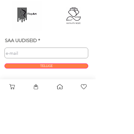
SAA UUDISEID
TELLIGE
ROOSID
Kasutamisreeglid
KÕIK ROOSIDE KOHTA
Privaatsuspoliitika
MAALID
Loodusprogramm
FAQ
Sõprade kutse
MEIST