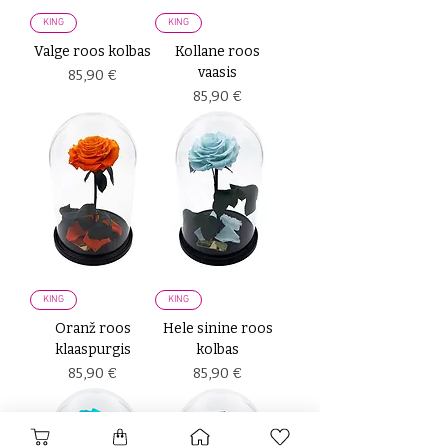
KING
KING
Valge roos kolbas
Kollane roos
vaasis
Price
85,90 €
Price
85,90 €
KING
KING
Oranž roos
Hele sinine roos
klaaspurgis
kolbas
Price
Price
85,90 €
85,90 €