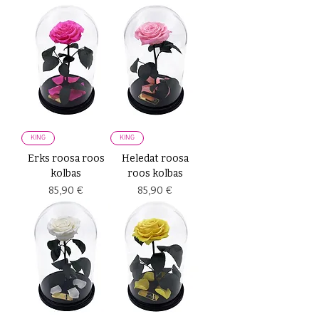
KING
KING
Erks roosa roos
Heledat roosa
kolbas
roos kolbas
Price
Price
85,90 €
85,90 €