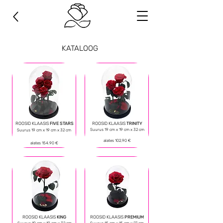
KATALOOG
ROOSID KLAASIS
FIVE STARS
ROOSID KLAASIS
TRINITY
Suurus 19 cm x 19 cm x 32 cm
Suurus 19 cm х 19 cm х 32 cm
alates
102
,90 €
alates 154
.9
0 €
ROOSID KLAASIS
KING
ROOSID KLAASIS
PREMIUM