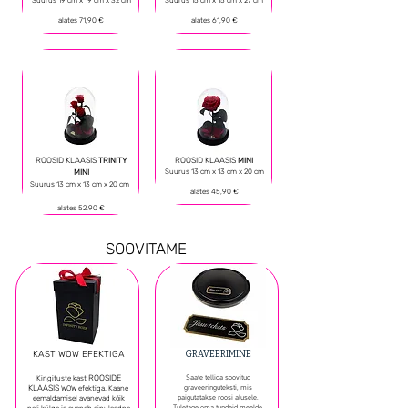
Suurus 19 cm x 19 cm x 32 cm
Suurus 15 cm x 15 cm x 27 cm
alates 71,90 €
alates 61,90 €
ROOSID KLAASIS
TRINITY
ROOSID KLAASIS
MINI
MINI
Suurus
13 cm x 13 cm x 20 cm
Suurus 13 cm х 13 cm х 20 cm
alates 45,90 €
alates 52.90 €
SOOVITAME
KAST WOW EFEKTIGA
GRAVEERIMINE
ROOSIDE
Saate tellida soovitud
Kingituste kast
KLAASIS
graveeringuteksti, mis
WOW efektiga. Kaane
paigutatakse roosi alusele.
eemaldamisel avanevad kõik