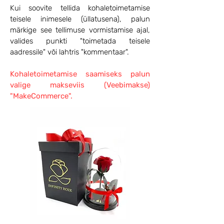
Kui soovite tellida kohaletoimetamise
teisele inimesele (üllatusena), palun
märkige see tellimuse vormistamise ajal,
valides punkti "toimetada teisele
aadressile" või lahtris "kommentaar".
Kohaletoimetamise saamiseks palun
valige makseviis (Veebimakse)
"MakeCommerce".