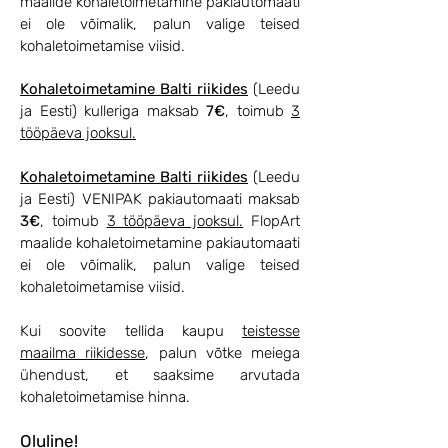
maalide kohaletoimetamine pakiautomaati
ei ole võimalik, palun valige teised
kohaletoimetamise viisid.
Kohaletoimetamine Balti riikides
(Leedu
ja Eesti) kulleriga maksab
7€
, toimub
3
tööpäeva jooksul.
Kohaletoimetamine Balti riikides
(Leedu
ja Eesti) VENIPAK pakiautomaati maksab
3€
, toimub
3 tööpäeva jooksul.
FlopArt
maalide kohaletoimetamine pakiautomaati
ei ole võimalik, palun valige teised
kohaletoimetamise viisid.
Kui soovite tellida kaupu
teistesse
maailma riikidesse
, palun võtke meiega
ühendust, et saaksime arvutada
kohaletoimetamise hinna.
Oluline!