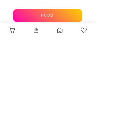
POOD
SAA UUDISEID
TELLIGE
ROOSID
Kasutamisreeglid
KÕIK ROOSIDE KOHTA
Privaatsuspoliitika
MAALID
Loodusprogramm