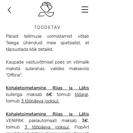
TOODETAV
Pärast tellimuse vormistamist võtab
Teiega ühendust meie spetsialist, et
täpsustada kõik detailid.
Kaupade vastuvõtmisel
poes on võimalik
maksta sularahas, valides makseviisi
"Offline".
Kohaletoimetamine Riias ja Lätis
kulleriga maksab
6€
toimub
tööajal
,
toimub
3 tööpäeva jooksul.
Kohaletoimetamine Riias ja Lätis
VENIPAK pakiautomaati
maksab
3
€
,
toimub
3 tööpäeva jooksul.
FlopArt