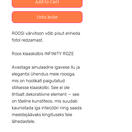
Add to Cart
Osta kohe
ROOSI värvitoon võib pisut erineda
fotol redzamast.
Roos klaaskolbis INFINITY ROZE
Avastage ainulaadne igavese ilu ja
elegantsi ühendus meie roosiga,
mis on hoolikalt paigutatud
stiilsesse klaaskolbi. See ei ole
lihtsalt dekoratiivne element — see
on tõeline kunstiteos, mis suudab
kaunistada iga interjööri ning saada
meeldejäävaks kingituseks teie
lähedastele.