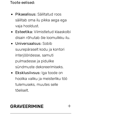
Toote eelised:
Pikaealisus:
Säilitatud roos
säilitab oma ilu pikka aega ega
vaja hooldust.
Esteetika:
Viimistletud klaaskolbi
disain rõhutab õie loomulikku ilu.
Universaalsus:
Sobib
suurepäraselt kodu ja kontori
interjööridesse, samuti
pulmadesse ja pidulike
sündmuste dekoreerimiseks.
Eksklusiivsus:
Iga toode on
hoolika valiku ja meisterliku töö
tulemuseks, muutes selle
tõeliselt.
GRAVEERIMINE