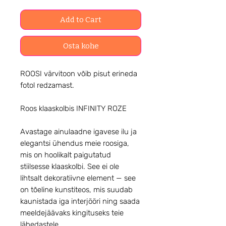
Add to Cart
Osta kohe
ROOSI värvitoon võib pisut erineda
fotol redzamast.
Roos klaaskolbis INFINITY ROZE
Avastage ainulaadne igavese ilu ja
elegantsi ühendus meie roosiga,
mis on hoolikalt paigutatud
stiilsesse klaaskolbi. See ei ole
lihtsalt dekoratiivne element — see
on tõeline kunstiteos, mis suudab
kaunistada iga interjööri ning saada
meeldejäävaks kingituseks teie
lähedastele.