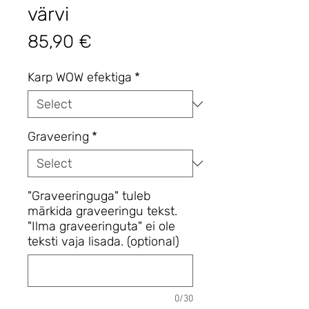
värvi
Price
85,90 €
Karp WOW efektiga
*
Graveering
*
"Graveeringuga" tuleb
märkida graveeringu tekst.
"Ilma graveeringuta" ei ole
teksti vaja lisada. (optional)
0/30