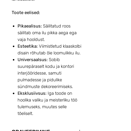
Toote eelised:
Pikaealisus:
Säilitatud roos
säilitab oma ilu pikka aega ega
vaja hooldust.
Esteetika:
Viimistletud klaaskolbi
disain rõhutab õie loomulikku ilu.
Universaalsus:
Sobib
suurepäraselt kodu ja kontori
interjööridesse, samuti
pulmadesse ja pidulike
sündmuste dekoreerimiseks.
Eksklusiivsus:
Iga toode on
hoolika valiku ja meisterliku töö
tulemuseks, muutes selle
tõeliselt.