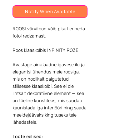
Notify When Available
ROOSI värvitoon võib pisut erineda
fotol redzamast.
Roos klaaskolbis INFINITY ROZE
Avastage ainulaadne igavese ilu ja
elegantsi ühendus meie roosiga,
mis on hoolikalt paigutatud
stiilsesse klaaskolbi. See ei ole
lihtsalt dekoratiivne element — see
on tõeline kunstiteos, mis suudab
kaunistada iga interjööri ning saada
meeldejäävaks kingituseks teie
lähedastele.
Toote eelised: