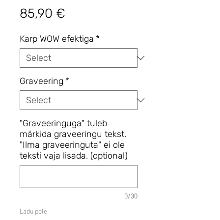
Price
85,90 €
Karp WOW efektiga
*
Graveering
*
"Graveeringuga" tuleb
märkida graveeringu tekst.
"Ilma graveeringuta" ei ole
teksti vaja lisada. (optional)
0/30
Ladu pole