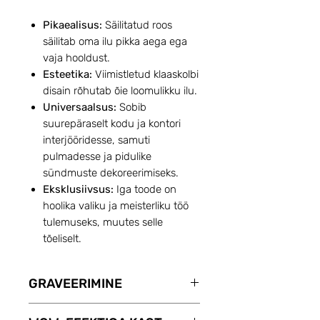
Pikaealisus:
Säilitatud roos
säilitab oma ilu pikka aega ega
vaja hooldust.
Esteetika:
Viimistletud klaaskolbi
disain rõhutab õie loomulikku ilu.
Universaalsus:
Sobib
suurepäraselt kodu ja kontori
interjööridesse, samuti
pulmadesse ja pidulike
sündmuste dekoreerimiseks.
Eksklusiivsus:
Iga toode on
hoolika valiku ja meisterliku töö
tulemuseks, muutes selle
tõeliselt.
GRAVEERIMINE
Teenuse GRAVEERIMINE abil