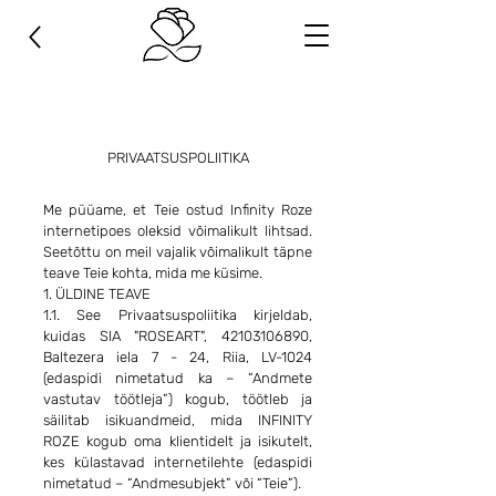
Nupp
PRIVAATSUSPOLIITIKA
Me püüame, et Teie ostud Infinity Roze
internetipoes oleksid võimalikult lihtsad.
Seetõttu on meil vajalik võimalikult täpne
teave Teie kohta, mida me küsime.
1. ÜLDINE TEAVE
1.1. See Privaatsuspoliitika kirjeldab,
kuidas SIA "ROSEART",
42103106890
,
Baltezera iela 7 - 24, Riia, LV-1024
(edaspidi nimetatud ka – “Andmete
vastutav töötleja”) kogub, töötleb ja
säilitab isikuandmeid, mida INFINITY
ROZE kogub oma klientidelt ja isikutelt,
kes külastavad internetilehte (edaspidi
nimetatud – “Andmesubjekt” või “Teie”).