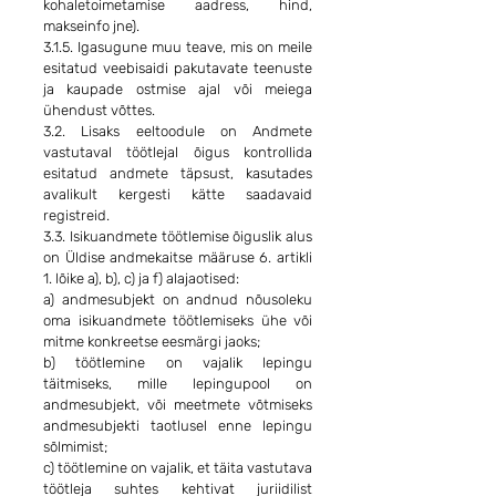
kohaletoimetamise aadress, hind,
makseinfo jne).
3.1.5. Igasugune muu teave, mis on meile
esitatud veebisaidi pakutavate teenuste
ja kaupade ostmise ajal või meiega
ühendust võttes.
3.2. Lisaks eeltoodule on Andmete
vastutaval töötlejal õigus kontrollida
esitatud andmete täpsust, kasutades
avalikult kergesti kätte saadavaid
registreid.
3.3. Isikuandmete töötlemise õiguslik alus
on Üldise andmekaitse määruse 6. artikli
1. lõike a), b), c) ja f) alajaotised:
a) andmesubjekt on andnud nõusoleku
oma isikuandmete töötlemiseks ühe või
mitme konkreetse eesmärgi jaoks;
b) töötlemine on vajalik lepingu
täitmiseks, mille lepingupool on
andmesubjekt, või meetmete võtmiseks
andmesubjekti taotlusel enne lepingu
sõlmimist;
c) töötlemine on vajalik, et täita vastutava
töötleja suhtes kehtivat juriidilist