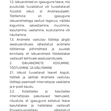
1.2. Isikuandmed on igasugune teave, mis
puudutab tuvastatud või tuvastatavat
füüsilist isikut, st Andmesubjekti.
Töötlemine on igasugune
isikuandmetega seotud tegevus, näiteks
kogumine, salvestamine, muutmine,
kasutamine, vaatamine, kustutamine või
hävitamine.
1.3. Andmete vastutav töötleja järgib
seadusandluses sätestatud andmete
töötlemise põhimõtteid ja suudab
kinnitada, et isikuandmeid töödeldakse
vastavalt kehtivale seadusandlusele.
2. ISIKUANDMETE KOGUMINE,
TÖÖTLEMINE JA SÄILITAMINE
2.1. Isikuid tuvastavat teavet kogub,
töötleb ja säilitab Andmete vastutav
töötleja peamiselt internetipoe veebilehe
ja e-posti kaudu.
2.2. Külastades ja kasutades
internetipoes pakutavaid teenuseid,
nõustute, et igasugune esitatud teave
kasutatakse ja hallatakse vastavalt
Privaatsuspoliitikas sätestatud