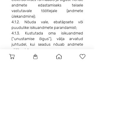
andmete edastamiseks teisele
vastutavale töötlejale (andmete
ülekandmine);
4.1.2. Nõuda vale, ebatäpsete või
puudulike isikuandmete parandamist;
4.1.3. Kustutada oma isikuandmed
(“unustamise õigus”), välja arvatud
juhtudel, kui seadus nõuab andmete
säilitamist;
4.1.4. Tühistada oma eelnevalt antud
nõusolek isikuandmete töötlemiseks;
4.1.5. Piirata oma andmete töötlemist –
õigus nõuda, et me ajutiselt lõpetaksime
kõigi Teie isikuandmete töötlemise;
4.1.6. Esitada kaebus Andmete riiklikule
inspektsioonile
Oma õiguste teostamise taotluse võite
esitada, täites vormi isiklikult aadressil
Brīvības ielā 148, Riia, LV-1012 (Pood
Infinity Roze), või saates taotluse
elektrooniliselt, kirjutades meie e-posti
aadressile
info@infinityroze.lv
.
5. LÕPPKLAUSLUSED