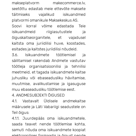
makseplatvorm makecommerce.lv,
seetõttu edastab meie ettevõte maksete
täitmiseks vajalikud isikuandmed
platvormi omanikule Maksekeskus AS.
Soovi korral võime edastada Teie
isikuandmeid riigiasutustele ja
õiguskaitseorganitele, et vajadusel
kaitsta oma juriidilisi huve, koostades,
esitades ja kaitstes juriidilisi nõudeid.
3.6. Isikuandmete töötlemisel ja
säilitamisel rakendab Andmete vastutav
töötleja organisatsioonilisi ja tehnilisi
meetmeid, et tagada isikuandmete kaitse
juhusliku või ebaseadusliku hävitamise,
muutmise, avalikustamise ja igasuguse
muu ebaseadusliku töötlemise eest.
4. ANDMESUBJEKTI ÕIGUSED
4.1. Vastavalt Üldisele andmekaitse
määrusele ja Läti Vabariigi seadustele on
Teil õigus:
4.1.1. Juurdepääs oma isikuandmetele,
saada teavet nende töötlemise kohta,
samuti nõuda oma isikuandmete koopiat
elektroonilises formaadis ja õigust nende