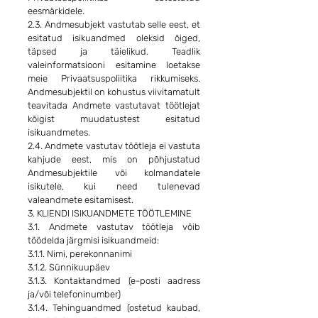
eesmärkidele.
2.3. Andmesubjekt vastutab selle eest, et
esitatud isikuandmed oleksid õiged,
täpsed ja täielikud. Teadlik
valeinformatsiooni esitamine loetakse
meie Privaatsuspoliitika rikkumiseks.
Andmesubjektil on kohustus viivitamatult
teavitada Andmete vastutavat töötlejat
kõigist muudatustest esitatud
isikuandmetes.
2.4. Andmete vastutav töötleja ei vastuta
kahjude eest, mis on põhjustatud
Andmesubjektile või kolmandatele
isikutele, kui need tulenevad
valeandmete esitamisest.
3. KLIENDI ISIKUANDMETE TÖÖTLEMINE
3.1. Andmete vastutav töötleja võib
töödelda järgmisi isikuandmeid:
3.1.1. Nimi, perekonnanimi
3.1.2. Sünnikuupäev
3.1.3. Kontaktandmed (e-posti aadress
ja/või telefoninumber)
3.1.4. Tehinguandmed (ostetud kaubad,