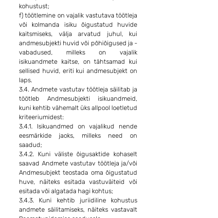
kohustust;
f) töötlemine on vajalik vastutava töötleja
või kolmanda isiku õigustatud huvide
kaitsmiseks, välja arvatud juhul, kui
andmesubjekti huvid või põhiõigused ja -
vabadused, milleks on vajalik
isikuandmete kaitse, on tähtsamad kui
sellised huvid, eriti kui andmesubjekt on
laps.
3.4. Andmete vastutav töötleja säilitab ja
töötleb Andmesubjekti isikuandmeid,
kuni kehtib vähemalt üks allpool loetletud
kriteeriumidest:
3.4.1. Isikuandmed on vajalikud nende
eesmärkide jaoks, milleks need on
saadud;
3.4.2. Kuni väliste õigusaktide kohaselt
saavad Andmete vastutav töötleja ja/või
Andmesubjekt teostada oma õigustatud
huve, näiteks esitada vastuväiteid või
esitada või algatada hagi kohtus;
3.4.3. Kuni kehtib juriidiline kohustus
andmete säilitamiseks, näiteks vastavalt