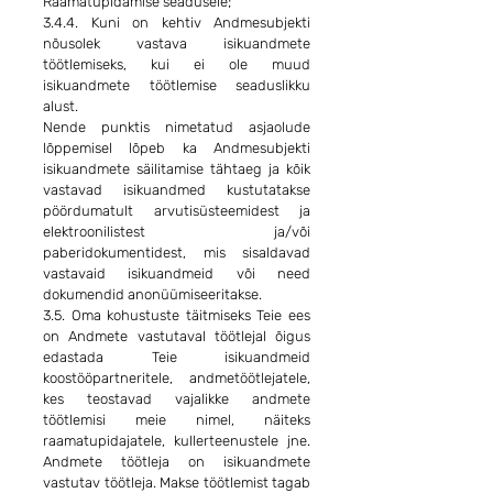
Raamatupidamise seadusele;
3.4.4. Kuni on kehtiv Andmesubjekti
nõusolek vastava isikuandmete
töötlemiseks, kui ei ole muud
isikuandmete töötlemise seaduslikku
alust.
Nende punktis nimetatud asjaolude
lõppemisel lõpeb ka Andmesubjekti
isikuandmete säilitamise tähtaeg ja kõik
vastavad isikuandmed kustutatakse
pöördumatult arvutisüsteemidest ja
elektroonilistest ja/või
paberidokumentidest, mis sisaldavad
vastavaid isikuandmeid või need
dokumendid anonüümiseeritakse.
3.5. Oma kohustuste täitmiseks Teie ees
on Andmete vastutaval töötlejal õigus
edastada Teie isikuandmeid
koostööpartneritele, andmetöötlejatele,
kes teostavad vajalikke andmete
töötlemisi meie nimel, näiteks
raamatupidajatele, kullerteenustele jne.
Andmete töötleja on isikuandmete
vastutav töötleja. Makse töötlemist tagab