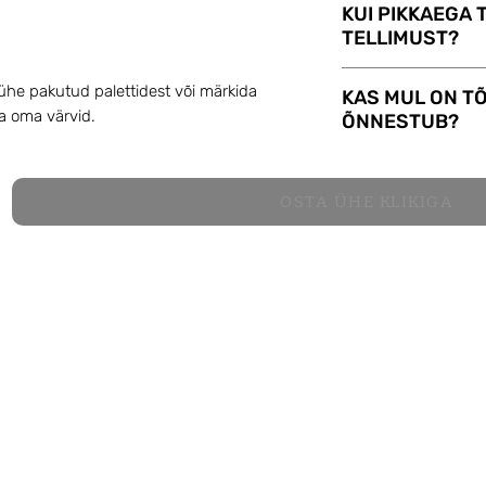
KUI PIKKAEGA 
info@infinityroze.
TELLIMUST?
numbri ja vajadus
FlopArt komanda v
 ühe pakutud palettidest või märkida
KAS MUL ON TÕ
päeva jooksul. Pä
a oma värvid.
ÕNNESTUB?
järgmā dienā, me
FlopArt komplekti
FlopArt komplekt 
lugege see hoolika
OSTA ÜHE KLIKIGA