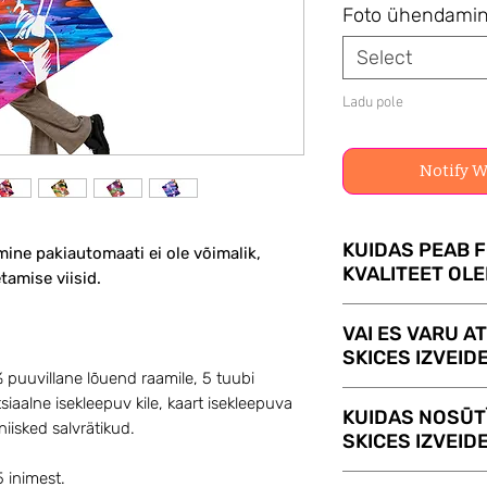
Foto ühendami
Select
Ladu pole
Notify W
KUIDAS PEAB 
ine pakiautomaati ei ole võimalik,
KVALITEET OL
tamise viisid.
Mida kõrgem on fo
VAI ES VARU A
täpsem on FlopArt
SKICES IZVEIDE
tingimata vajalik 
 puuvillane lõuend raamile, 5 tuubi
kaameraga, saab p
Jah, muidugi! Kui 
siaalne isekleepuv kile, kaart isekleepuva
KUIDAS NOSŪT
Saate saata mitme
saavad meie kuns
niisked salvrätikud.
SKICES IZVEIDE
sobivama.
Teenus FOTO ÜH
 inimest.
Saada meile kvali