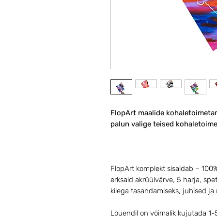
FlopArt maalide kohaletoimetam
palun valige teised kohaletoime
FlopArt komplekt sisaldab – 100%
erksaid akrüülvärve, 5 harja, spet
kilega tasandamiseks, juhised ja 
Lõuendil on võimalik kujutada 1-5