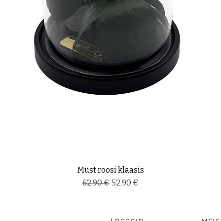
Must roosi klaasis
Regular Price
Sale Price
62,90 €
52,90 €