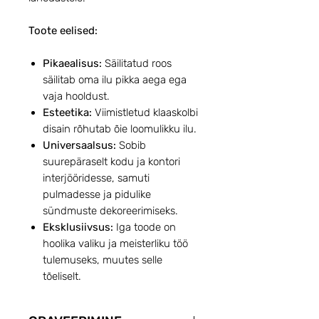
Toote eelised:
Pikaealisus:
Säilitatud roos
säilitab oma ilu pikka aega ega
vaja hooldust.
Esteetika:
Viimistletud klaaskolbi
disain rõhutab õie loomulikku ilu.
Universaalsus:
Sobib
suurepäraselt kodu ja kontori
interjööridesse, samuti
pulmadesse ja pidulike
sündmuste dekoreerimiseks.
Eksklusiivsus:
Iga toode on
hoolika valiku ja meisterliku töö
tulemuseks, muutes selle
tõeliselt.