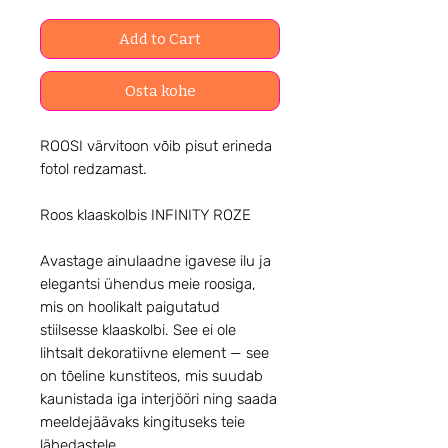
Add to Cart
Osta kohe
ROOSI värvitoon võib pisut erineda
fotol redzamast.
Roos klaaskolbis INFINITY ROZE
Avastage ainulaadne igavese ilu ja
elegantsi ühendus meie roosiga,
mis on hoolikalt paigutatud
stiilsesse klaaskolbi. See ei ole
lihtsalt dekoratiivne element — see
on tõeline kunstiteos, mis suudab
kaunistada iga interjööri ning saada
meeldejäävaks kingituseks teie
lähedastele.