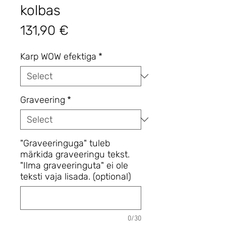
kolbas
Price
131,90 €
Karp WOW efektiga
*
Graveering
*
"Graveeringuga" tuleb
märkida graveeringu tekst.
"Ilma graveeringuta" ei ole
teksti vaja lisada. (optional)
0/30