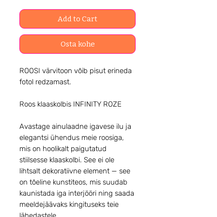
Add to Cart
Osta kohe
ROOSI värvitoon võib pisut erineda
fotol redzamast.
Roos klaaskolbis INFINITY ROZE
Avastage ainulaadne igavese ilu ja
elegantsi ühendus meie roosiga,
mis on hoolikalt paigutatud
stiilsesse klaaskolbi. See ei ole
lihtsalt dekoratiivne element — see
on tõeline kunstiteos, mis suudab
kaunistada iga interjööri ning saada
meeldejäävaks kingituseks teie
lähedastele.