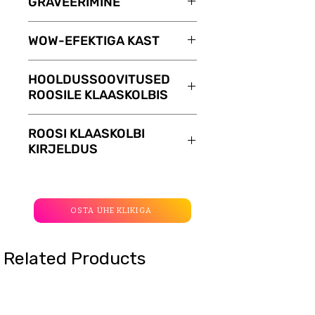
GRAVEERIMINE
Teenuse GRAVEERIMINE abil
WOW-EFEKTIGA KAST
tuletab teie valitud ROOS
KLAASIS meelde teie tundeid.
Kinkekarp ROOSIDELE
HOOLDUSSOOVITUSED
Graveering maksab vaid 8 €.
KLAASKOLBIS WOW-efektiga.
ROOSILE KLAASKOLBIS
Graveeringu teksti saate
Pärast kaane eemaldamist
sisestada lahtrisse
avanevad kõik neli külge ning
Roosil kolbas ei ole vaja
ROOSI KLAASKOLBI
Graveerimine. Maksimaalne
kingitus avaneb ainulaadsel
täiendavat hooldust, kuid on
KIRJELDUS
tekstipikkus on 30 tähemärki.
viisil. Sõltuvalt valitud ROOSIST
mõned reeglid, mida tuleb
KLAASKOLBIS on karpidel
järgida, et roos kauem Teile
Meie roosid kolbas on elavad
erinevad suurused ja hinnad:
teeniks:
lilled, mis tänu spetsiaalsele
15 € – sobib ROOSILE MINI,
- ärge kastke ega niisutage
töötlemisele rõõmustavad oma
OSTA ÜHE KLIKIGA
TRINITY MINI;
roosi;
omanikke kuni 5 aastat. Roos ei
17 € – sobib ROOSILE
- roos säilib paremini kolbas,
ole vaakumis, kolba võib välja
Related Products
PREMIUM, PREMIUM PLUS;
seega ärge võtke seda kolbast
võtta, et puudutada kaunist õit.
19 € – sobib ROOSILE KING,
välja;
Igavene roos võib
KING PLUS, TRINITY, FIVE
- ärge avage roosi liiga tihti,
harmooniliselt sobituda
STARS.