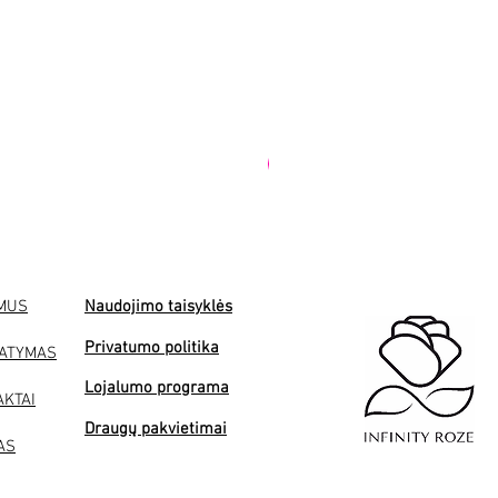
PREMIUM
 MUS
Naudojimo taisyklės
Privatumo politika
TATYMAS
Lojalumo programa
AKTAI
Draugų pakvietimai
AS