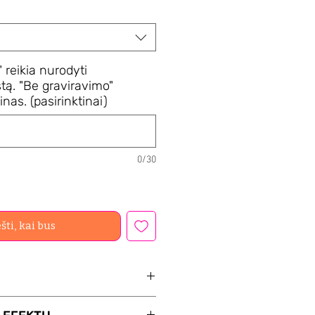
 reikia nurodyti
tą. "Be graviravimo"
nas. (pasirinktinai)
0/30
šti, kai bus
RAVIMAS Jūsų pasirinkta