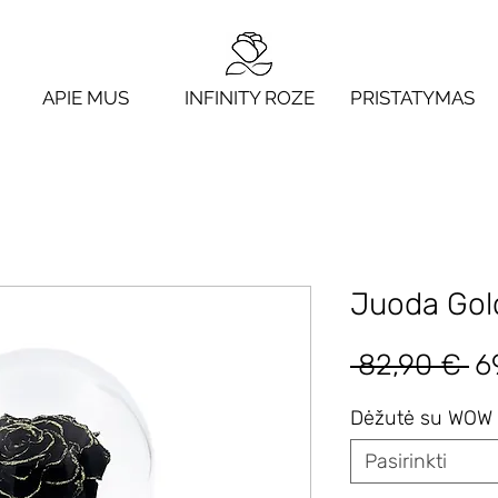
APIE MUS
INFINITY ROZE
PRISTATYMAS
Juoda Gold
Įp
 82,90 € 
6
ka
Dėžutė su WOW 
Pasirinkti