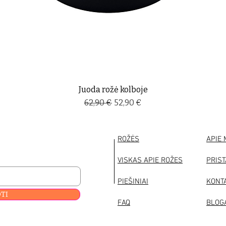
Juoda rožė kolboje
Įprastinė kaina
Pardavimo kaina
62,90 €
52,90 €
ROŽĖS
APIE
VISKAS APIE ROŽES
PRIS
PIEŠINIAI
KONT
TI
FAQ
BLOG