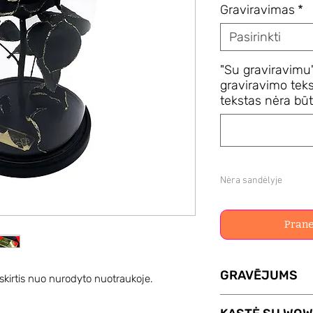
Graviravimas
*
Pasirinkti
"Su graviravimu"
graviravimo teks
tekstas nėra būti
Nėra sandėlyje
Prane
GRAVĒJUMS
 skirtis nuo nurodyto nuotraukoje.
Paslaugos GRAVI