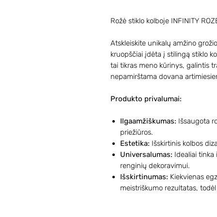
Rožė stiklo kolboje INFINITY ROZ
Atskleiskite unikalų amžino grožio
kruopščiai įdėta į stilingą stiklo 
tai tikras meno kūrinys, galintis tr
nepamirštama dovana artimiesie
Produkto privalumai:
Ilgaamžiškumas:
Išsaugota rož
priežiūros.
Estetika:
Išskirtinis kolbos diz
Universalumas:
Idealiai tinka 
renginių dekoravimui.
Išskirtinumas:
Kiekvienas egz
meistriškumo rezultatas, todėl