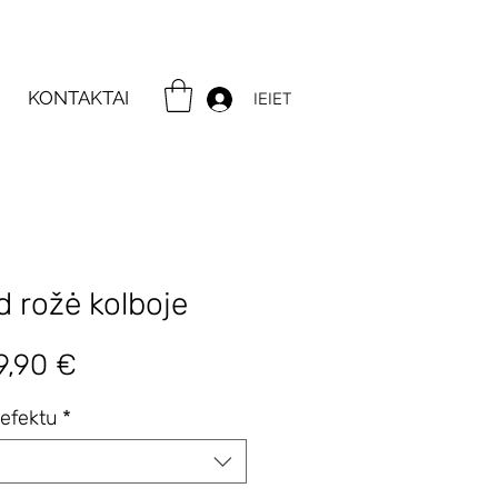
KONTAKTAI
IEIET
 rožė kolboje
rastinė
Pardavimo
9,90 €
ina
kaina
efektu
*