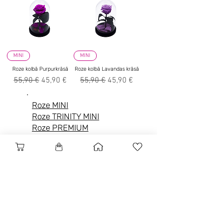
MINI
MINI
Roze kolbā Purpurkrāsā
Roze kolbā Lavandas krāsā
Parastā cena
Izpārdošanas cena
Parastā cena
Izpārdošanas cena
55,90 €
45,90 €
55,90 €
45,90 €
Roze MINI
Roze
TRINITY MINI
Roze PREMIUM
Roze KING
Roze TRINITY
Roze FIVE STARS