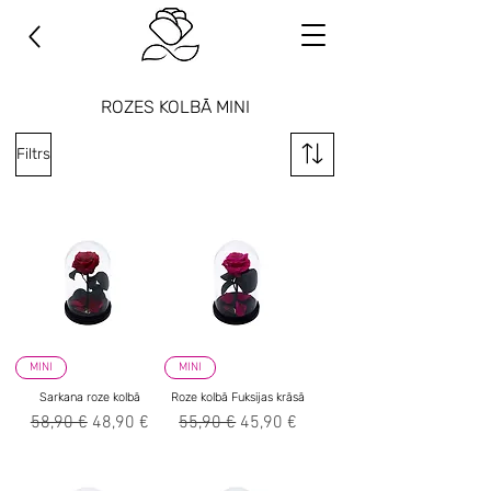
ROZES KOLBĀ MINI
Filtrs
MINI
MINI
Sarkana roze kolbā
Roze kolbā Fuksijas krāsā
Parastā cena
Izpārdošanas cena
Parastā cena
Izpārdošanas cena
58,90 €
48,90 €
55,90 €
45,90 €