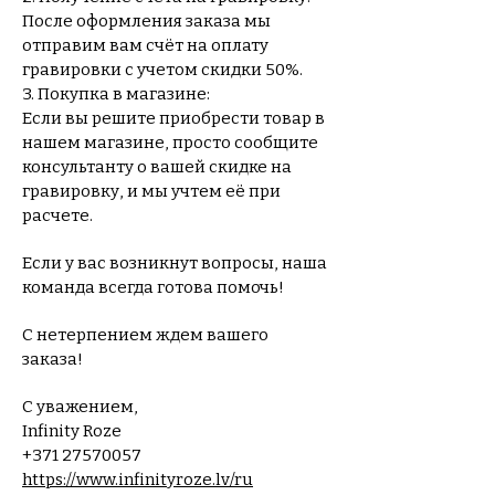
После оформления заказа мы
отправим вам счёт на оплату
гравировки с учетом скидки 50%.
3. Покупка в магазине:
Если вы решите приобрести товар в
нашем магазине, просто сообщите
консультанту о вашей скидке на
гравировку, и мы учтем её при
расчете.
Если у вас возникнут вопросы, наша
команда всегда готова помочь!
С нетерпением ждем вашего
заказа!
С уважением,
Infinity Roze
+371 27570057
https://www.infinityroze.lv/ru