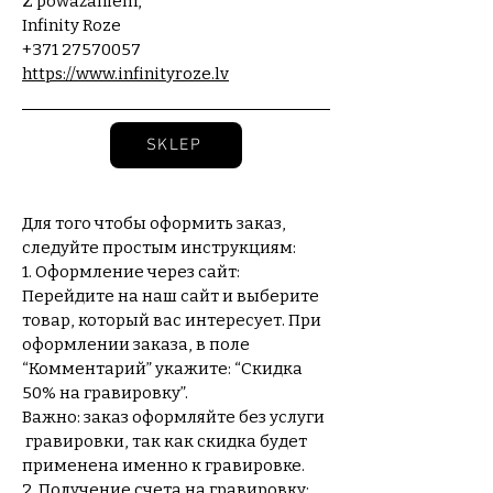
Z poważaniem,
Infinity Roze
+371 27570057
https://www.infinityroze.lv
SKLEP
Для того чтобы оформить заказ,
следуйте простым инструкциям:
1. Оформление через сайт:
Перейдите на наш сайт и выберите
товар, который вас интересует. При
оформлении заказа, в поле
“Комментарий” укажите: “Скидка
50% на гравировку”.
Важно: заказ оформляйте без услуги
гравировки, так как скидка будет
применена именно к гравировке.
2. Получение счета на гравировку: