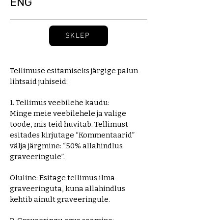
ENG
SKLEP
Tellimuse esitamiseks järgige palun
lihtsaid juhiseid:
1. Tellimus veebilehe kaudu:
Minge meie veebilehele ja valige
toode, mis teid huvitab. Tellimust
esitades kirjutage “Kommentaarid”
välja järgmine: “50% allahindlus
graveeringule”.
Oluline: Esitage tellimus ilma
graveeringuta, kuna allahindlus
kehtib ainult graveeringule.