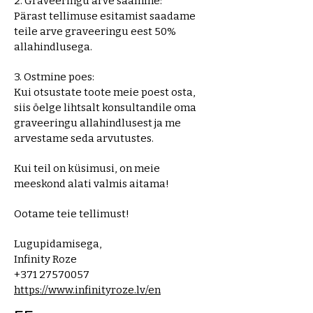
2. Graveeringu arve saamine:
Pärast tellimuse esitamist saadame
teile arve graveeringu eest 50%
allahindlusega.
3. Ostmine poes:
Kui otsustate toote meie poest osta,
siis öelge lihtsalt konsultandile oma
graveeringu allahindlusest ja me
arvestame seda arvutustes.
Kui teil on küsimusi, on meie
meeskond alati valmis aitama!
Ootame teie tellimust!
Lugupidamisega,
Infinity Roze
+371 27570057
https://www.infinityroze.lv/en