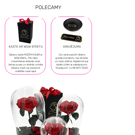
POLECAMY
KASTE AR WOW EFEKTU
GRAVĒJUMS
Dāvanu kaste ROZĒM KOLBĀ ar
Jūs varat pasūtīt vēlamo
WOW efektu. Pēc vāka
gravējuma tekstu, kas atrodas
noņemšanas attaisās visas
uz rozes statīva. Atgādiniet par
četras puses un atvērās unikāla
sāvām jūtām ar pakalpojumu
dāvana. Kasti var pievienot
“Gravējums” no INFINITY ROZE.
izvēlētās rozes lapā.