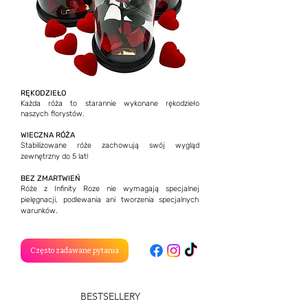
RĘKODZIEŁO
Każda róża to starannie wykonane rękodzieło
naszych florystów.
WIECZNA RÓŻA
Stabilizowane róże zachowują swój wygląd
zewnętrzny do 5 lat!
BEZ ZMARTWIEŃ
Róże z Infinity Roze nie wymagają specjalnej
pielęgnacji, podlewania ani tworzenia specjalnych
warunków.
Сzęsto zadawane pytania
BESTSELLERY