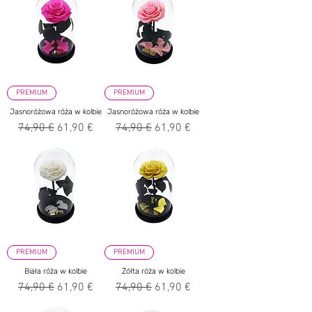
PREMIUM
PREMIUM
Jasnoróżowa róża w kolbie
Jasnoróżowa róża w kolbie
Regularna cena
Cena rabatowa
Regularna cena
Cena rabatowa
74,90 €
61,90 €
74,90 €
61,90 €
PREMIUM
PREMIUM
Biała róża w kolbie
Żółta róża w kolbie
Regularna cena
Cena rabatowa
Regularna cena
Cena rabatowa
74,90 €
61,90 €
74,90 €
61,90 €