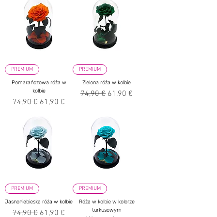
PREMIUM
PREMIUM
Pomarańczowa róża w
Zielona róża w kolbie
kolbie
Regularna cena
Cena rabatowa
74,90 €
61,90 €
Regularna cena
Cena rabatowa
74,90 €
61,90 €
PREMIUM
PREMIUM
Jasnoniebieska róża w kolbie
Róża w kolbie w kolorze
turkusowym
Regularna cena
Cena rabatowa
74,90 €
61,90 €