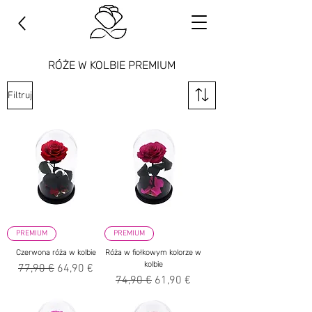
RÓŻE W KOLBIE PREMIUM
Filtruj
PREMIUM
PREMIUM
Czerwona róża w kolbie
Róża w fiołkowym kolorze w
kolbie
Regularna cena
Cena rabatowa
77,90 €
64,90 €
Regularna cena
Cena rabatowa
74,90 €
61,90 €