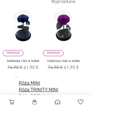
Wyprzedane
PREMIUM
PREMIUM
Niebieska róża w kolbie
Violetowa róża w kolbie
Regularna cena
Cena rabatowa
Regularna cena
Cena rabatowa
74,90 €
61,90 €
74,90 €
61,90 €
Róża
MINI
Róża
TRINITY MINI
Róża
PREMIUM
Róża
KING
Róża
TRINITY
Róża
FIVE STARS