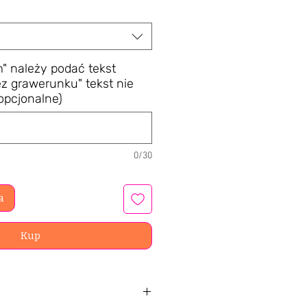
" należy podać tekst
z grawerunku" tekst nie
(opcjonalne)
0/30
a
Kup