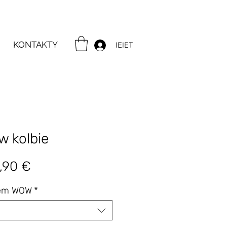
KONTAKTY
IEIET
w kolbie
gularna
Cena
,90 €
na
Rabatowa
tem WOW
*