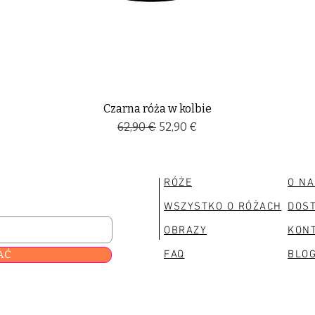
Czarna róża w kolbie
Regularna cena
Cena rabatowa
62,90 €
52,90 €
RÓŻE
O NA
WSZYSTKO O RÓŻACH
DOS
OBRAZY
KON
AĆ
FAQ
BLO