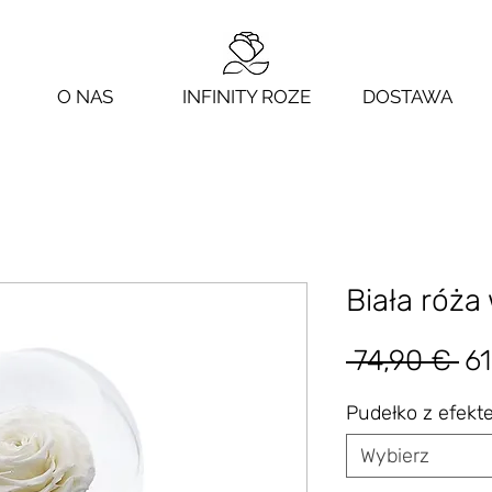
O NAS
INFINITY ROZE
DOSTAWA
Biała róża 
Re
 74,90 € 
61
ce
Pudełko z efek
Wybierz