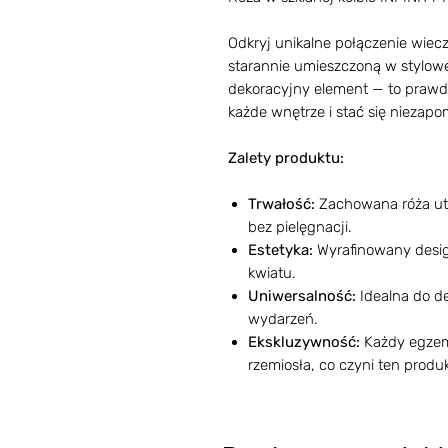
Odkryj unikalne połączenie wiecz
starannie umieszczoną w stylowej 
dekoracyjny element — to prawdzi
każde wnętrze i stać się niezap
Zalety produktu:
Trwałość:
Zachowana róża utr
bez pielęgnacji.
Estetyka:
Wyrafinowany design
kwiatu.
Uniwersalność:
Idealna do de
wydarzeń.
Ekskluzywność:
Każdy egzemp
rzemiosła, co czyni ten prod