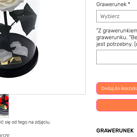
Grawerunek
*
Wybierz
"Z grawerunkiem
grawerunku. "Be
jest potrzebny. 
Dodaj do koszyk
ć się od tego na zdjęciu.
GRAWERUNEK
 ROZE