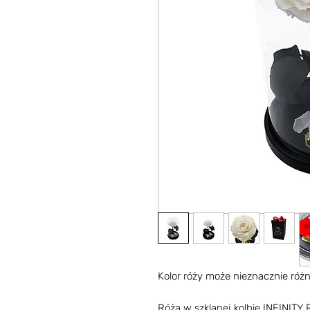
Kolor róży może nieznacznie różni
Róża w szklanej kolbie INFINITY