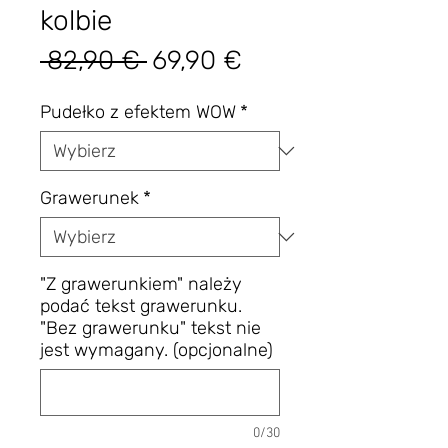
kolbie
Regularna
Cena
 82,90 € 
69,90 €
cena
Rabatowa
Pudełko z efektem WOW
*
Grawerunek
*
"Z grawerunkiem" należy
podać tekst grawerunku.
"Bez grawerunku" tekst nie
jest wymagany. (opcjonalne)
0/30