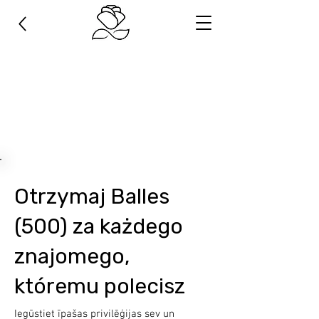
Otrzymaj Balles
(500) za każdego
znajomego,
któremu polecisz
Iegūstiet īpašas privilēģijas sev un