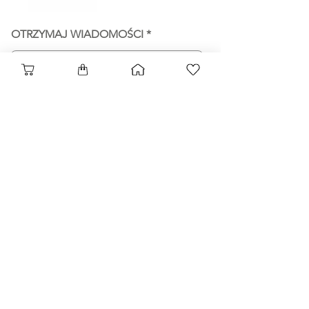
OTRZYMAJ WIADOMOŚCI
SUBSKRYBOWAĆ
RÓŻE
Regulamin
WSZYSTKO O RÓŻACH
Polityka prywatności
OBRAZY
Program lojalnościowy
FAQ
Zaproszenia dla przyjaciół
O NAS
DOSTAWA
KONTAKTY
BLOG