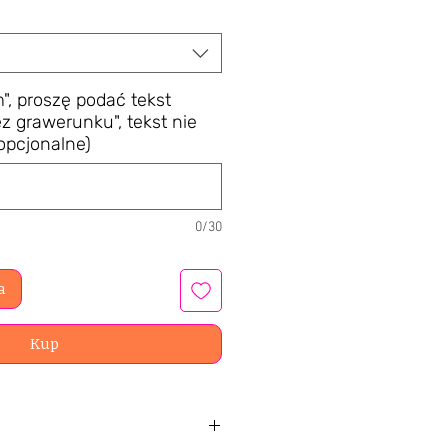
", proszę podać tekst
z grawerunku", tekst nie
(opcjonalne)
0/30
a
Kup