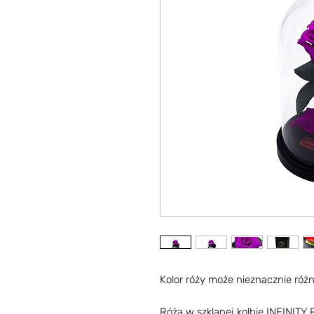
Kolor róży może nieznacznie różni
Róża w szklanej kolbie INFINITY