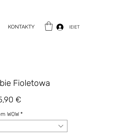
KONTAKTY
IEIET
bie Fioletowa
gularna
Cena
5,90 €
ena
Rabatowa
tem WOW
*