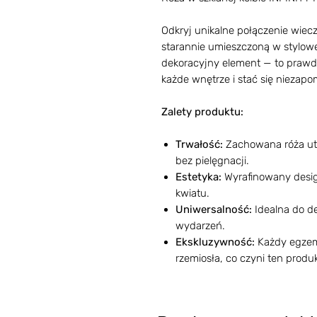
Odkryj unikalne połączenie wiecz
starannie umieszczoną w stylowej 
dekoracyjny element — to prawdzi
każde wnętrze i stać się niezap
Zalety produktu:
Trwałość:
Zachowana róża utr
bez pielęgnacji.
Estetyka:
Wyrafinowany design
kwiatu.
Uniwersalność:
Idealna do de
wydarzeń.
Ekskluzywność:
Każdy egzemp
rzemiosła, co czyni ten prod