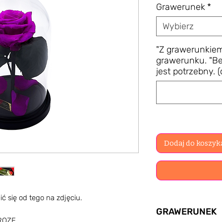
Grawerunek
*
Wybierz
"Z grawerunkiem
grawerunku. "Be
jest potrzebny. 
Dodaj do koszyk
ć się od tego na zdjęciu.
GRAWERUNEK
 ROZE