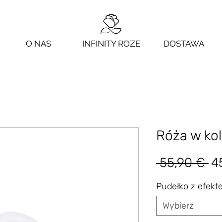
O NAS
INFINITY ROZE
DOSTAWA
Róża w kol
Re
 55,90 € 
4
c
Pudełko z efek
Wybierz