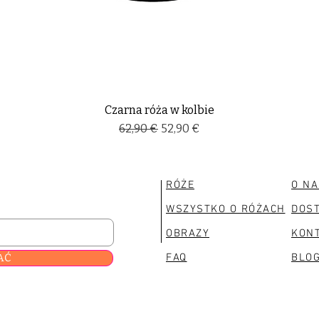
Czarna róża w kolbie
Regularna cena
Cena rabatowa
62,90 €
52,90 €
RÓŻE
O NA
WSZYSTKO O RÓŻACH
DOS
OBRAZY
KON
AĆ
FAQ
BLO