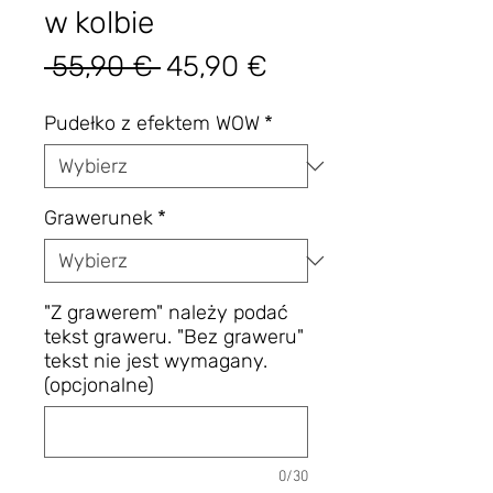
w kolbie
Regularna
Cena
 55,90 € 
45,90 €
cena
Rabatowa
Pudełko z efektem WOW
*
Grawerunek
*
"Z grawerem" należy podać
tekst graweru. "Bez graweru"
tekst nie jest wymagany.
(opcjonalne)
0/30