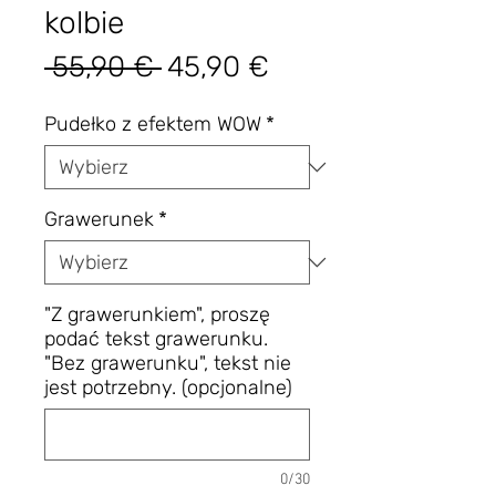
kolbie
Regularna
Cena
 55,90 € 
45,90 €
cena
Rabatowa
Pudełko z efektem WOW
*
Grawerunek
*
"Z grawerunkiem", proszę
podać tekst grawerunku.
"Bez grawerunku", tekst nie
jest potrzebny. (opcjonalne)
0/30