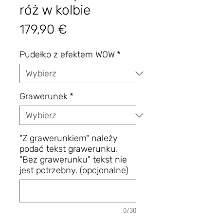
róż w kolbie
Cena
179,90 €
Pudełko z efektem WOW
*
Grawerunek
*
"Z grawerunkiem" należy
podać tekst grawerunku.
"Bez grawerunku" tekst nie
jest potrzebny. (opcjonalne)
0/30