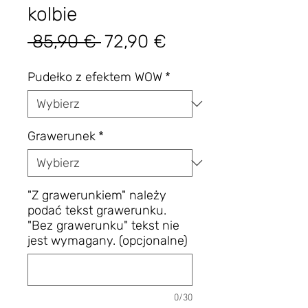
kolbie
Regularna
Cena
 85,90 € 
72,90 €
cena
Rabatowa
Pudełko z efektem WOW
*
Grawerunek
*
"Z grawerunkiem" należy
podać tekst grawerunku.
"Bez grawerunku" tekst nie
jest wymagany. (opcjonalne)
0/30