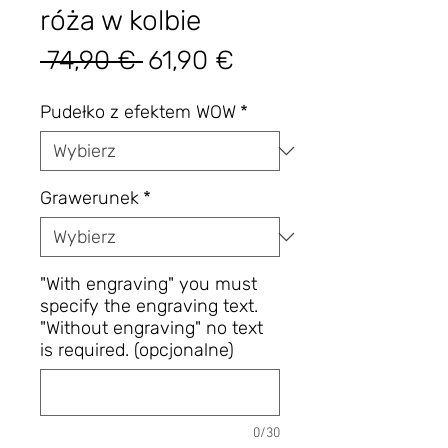
róża w kolbie
Regularna
Cena
 74,90 € 
61,90 €
cena
Rabatowa
Pudełko z efektem WOW
*
Grawerunek
*
"With engraving" you must
specify the engraving text.
"Without engraving" no text
is required. (opcjonalne)
0/30