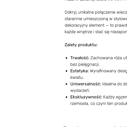
Odkryj unikalne połączenie wiecz
starannie umieszczoną w stylowej 
dekoracyjny element — to prawdzi
każde wnętrze i stać się niezap
Zalety produktu:
Trwałość:
Zachowana róża utr
bez pielęgnacji.
Estetyka:
Wyrafinowany design
kwiatu.
Uniwersalność:
Idealna do de
wydarzeń.
Ekskluzywność:
Każdy egzemp
rzemiosła, co czyni ten prod