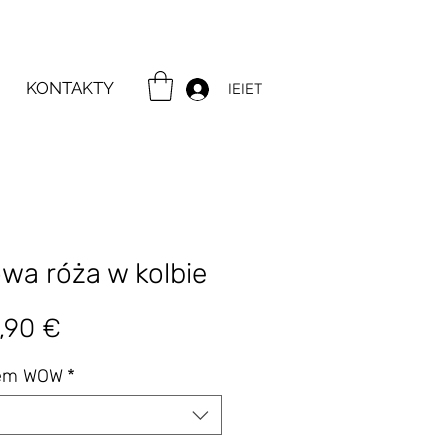
KONTAKTY
IEIET
wa róża w kolbie
gularna
Cena
,90 €
na
Rabatowa
tem WOW
*