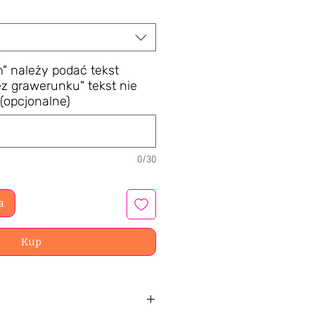
" należy podać tekst
z grawerunku" tekst nie
(opcjonalne)
0/30
a
Kup