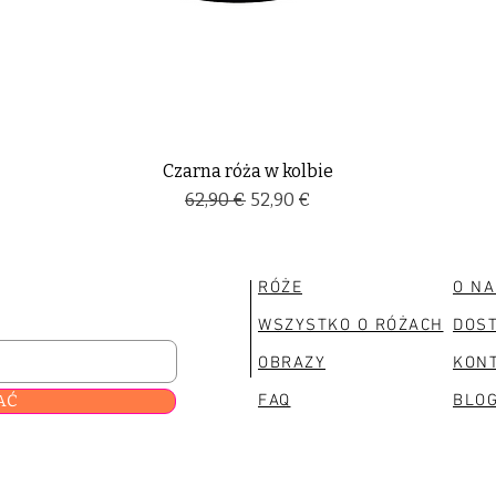
Czarna róża w kolbie
Regularna cena
Cena rabatowa
62,90 €
52,90 €
RÓŻE
O NA
WSZYSTKO O RÓŻACH
DOS
OBRAZY
KON
AĆ
FAQ
BLO