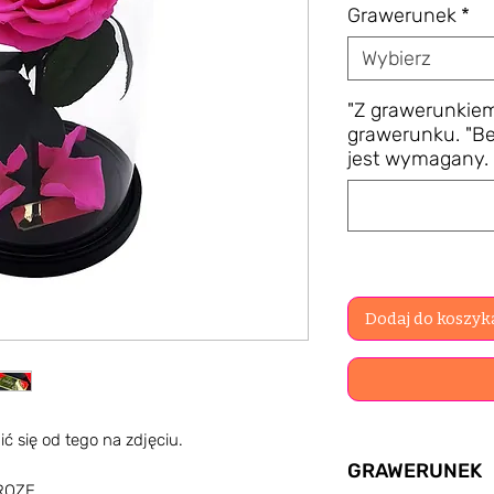
Grawerunek
*
Wybierz
"Z grawerunkiem
grawerunku. "Be
jest wymagany. 
Dodaj do koszyk
ć się od tego na zdjęciu.
GRAWERUNEK
 ROZE