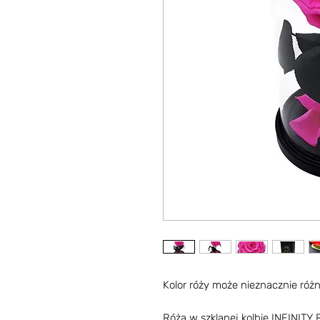
Kolor róży może nieznacznie różni
Róża w szklanej kolbie INFINITY