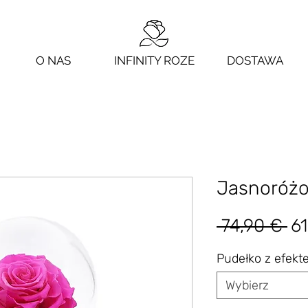
O NAS
INFINITY ROZE
DOSTAWA
Jasnoróżo
Re
 74,90 € 
61
ce
Pudełko z efek
Wybierz