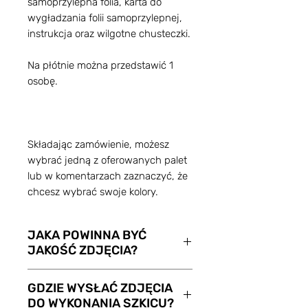
samoprzylepna folia, karta do
wygładzania folii samoprzylepnej,
instrukcja oraz wilgotne chusteczki.
Na płótnie można przedstawić 1
osobę.
Składając zamówienie, możesz
wybrać jedną z oferowanych palet
lub w komentarzach zaznaczyć, że
chcesz wybrać swoje kolory.
JAKA POWINNA BYĆ
JAKOŚĆ ZDJĘCIA?
Im wyższa jakość zdjęcia, tym
GDZIE WYSŁAĆ ZDJĘCIA
lepszy i dokładniejszy będzie
DO WYKONANIA SZKICU?