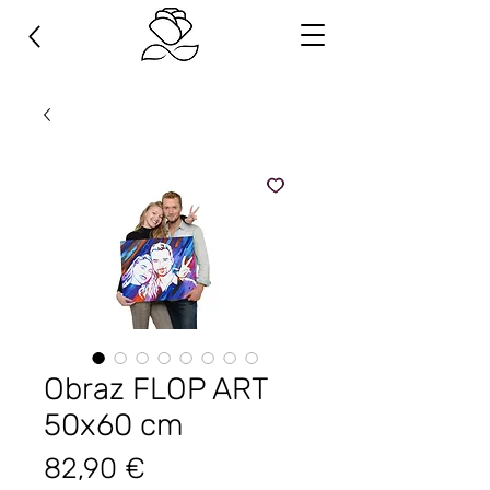
Obraz FLOP ART
50х60 cm
Cena
82,90 €