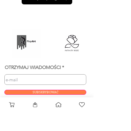
OTRZYMAJ WIADOMOŚCI
SUBSKRYBOWAĆ
RÓŻE
Regulamin
WSZYSTKO O RÓŻACH
Polityka prywatności
OBRAZY
Program lojalnościowy