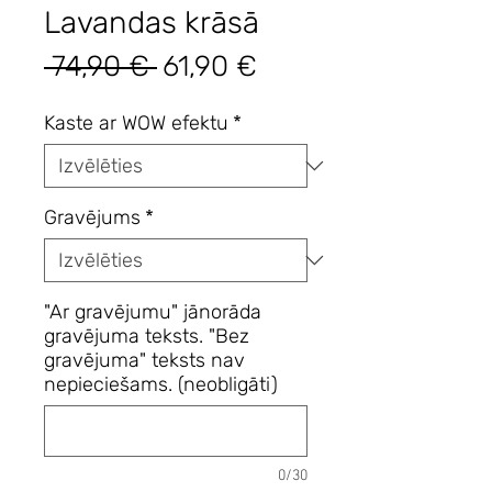
Lavandas krāsā
Parastā
Izpārdošanas
 74,90 € 
61,90 €
cena
cena
Kaste ar WOW efektu
*
Gravējums
*
"Ar gravējumu" jānorāda
gravējuma teksts. "Bez
gravējuma" teksts nav
nepieciešams. (neobligāti)
0/30