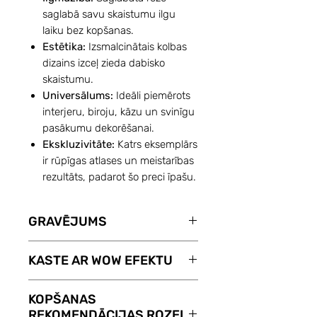
saglabā savu skaistumu ilgu
laiku bez kopšanas.
Estētika:
Izsmalcinātais kolbas
dizains izceļ zieda dabisko
skaistumu.
Universālums:
Ideāli piemērots
interjeru, biroju, kāzu un svinīgu
pasākumu dekorēšanai.
Ekskluzivitāte:
Katrs eksemplārs
ir rūpīgas atlases un meistarības
rezultāts, padarot šo preci īpašu.
GRAVĒJUMS
Ar pakalpojumu GRAVĒJUMS
KASTE AR WOW EFEKTU
Jūsu izvēlētā ROZE KOLBĀ
atgādinās par Jūsu sajūtām.
Dāvanu kaste ROZĒM KOLBĀ ar
KOPŠANAS
Gravējums maksā tikai 8 €.
WOW efektu. Pēc vāka
REKOMENDĀCIJAS ROZEI