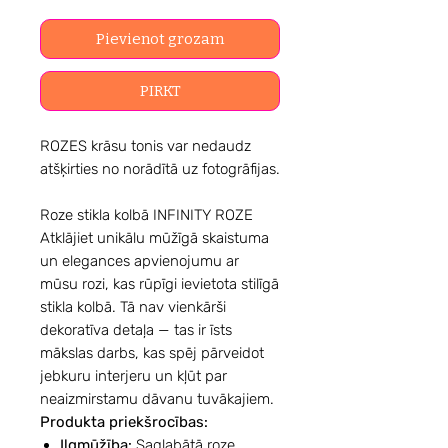
Pievienot grozam
PIRKT
ROZES krāsu tonis var nedaudz
atšķirties no norādītā uz fotogrāfijas.
Roze stikla kolbā INFINITY ROZE
Atklājiet unikālu mūžīgā skaistuma
un elegances apvienojumu ar
mūsu rozi, kas rūpīgi ievietota stilīgā
stikla kolbā. Tā nav vienkārši
dekoratīva detaļa — tas ir īsts
mākslas darbs, kas spēj pārveidot
jebkuru interjeru un kļūt par
neaizmirstamu dāvanu tuvākajiem.
Produkta priekšrocības:
Ilgmūžība:
Saglabātā roze