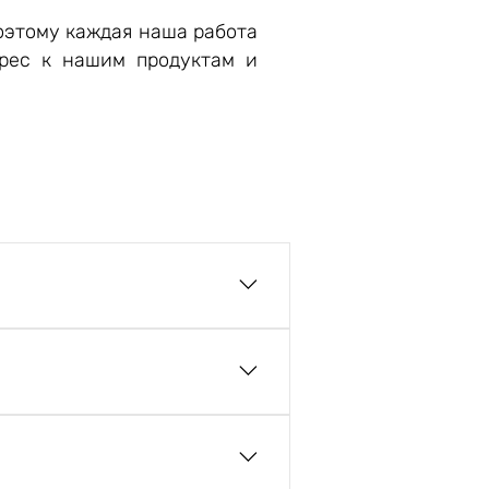
оэтому каждая наша работа
ерес к нашим продуктам и
остью остановлен. Полив или
вить» рост.Из-за этого роза
нью.