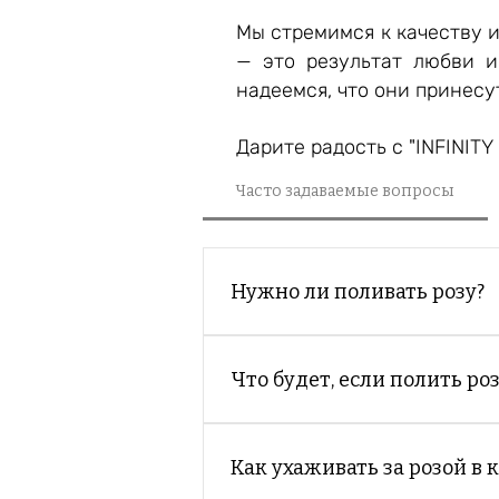
Мы стремимся к качеству 
— это результат любви и
надеемся, что они принесу
Дарите радость с "INFINITY 
Часто задаваемые вопросы
Нужно ли поливать розу?
Нет, поливать розу нельзя. О
опрыскивание могут повредит
Что будет, если полить роз
Если полить стабилизированну
быстро испортится — лепестк
Как ухаживать за розой в 