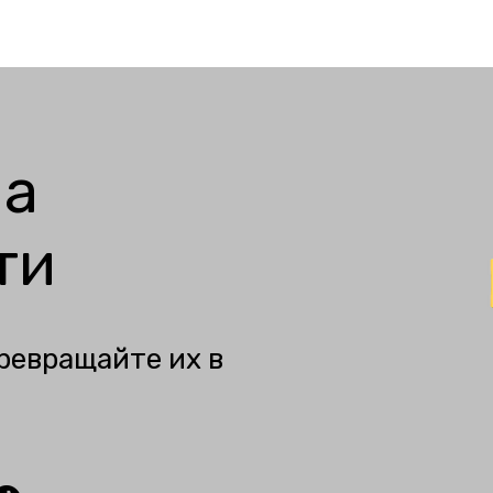
ма
ти
ревращайте их в