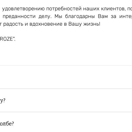
и удовлетворению потребностей наших клиентов, п
 преданности делу. Мы благодарны Вам за инт
т радость и вдохновение в Вашу жизнь!
ROZE".
на прошла процесс стабилизации, поэтому её рост полн
ь лепестки и привести к быстрому порче.
у?
ю розу, она начнёт впитывать воду и пытаться «возобно
и потемнеют, деформируются и могут покрыться плесе
колбе?