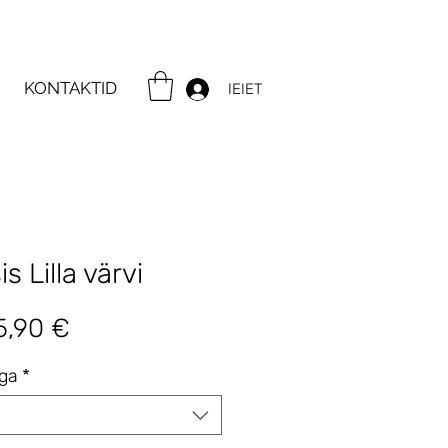
KONTAKTID
IEIET
s Lilla värvi
gular
Sale
5,90 €
ice
Price
iga
*