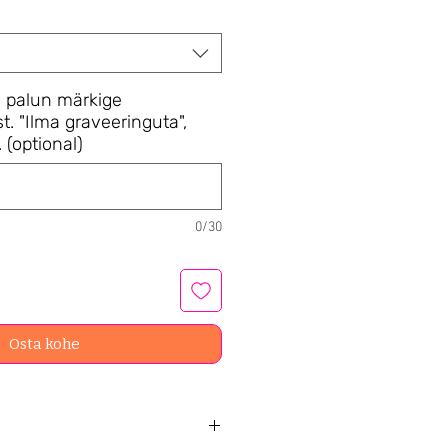
, palun märkige
t. "Ilma graveeringuta",
. (optional)
0/30
Osta kohe