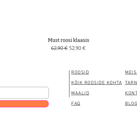
Must roosi klaasis
Regular Price
Sale Price
62,90 €
52,90 €
ROOSID
MEIS
KÕIK ROOSIDE KOHTA
TAR
MAALID
KONT
FAQ
BLOG