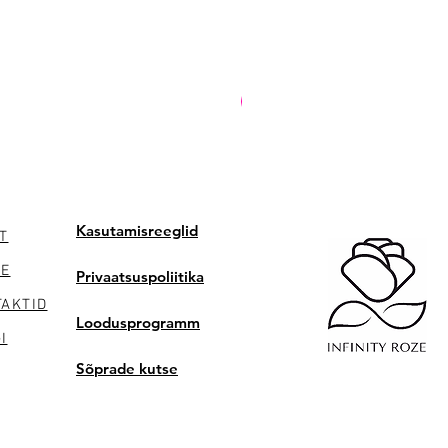
PREMIUM
Kasutamisreeglid
T
NE
Privaatsuspoliitika
AKTID
Loodusprogramm
I
Sõprade kutse