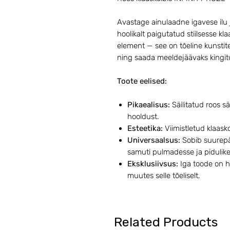
Avastage ainulaadne igavese ilu 
hoolikalt paigutatud stiilsesse klaa
element — see on tõeline kunstit
ning saada meeldejäävaks kingitu
Toote eelised:
Pikaealisus:
Säilitatud roos sä
hooldust.
Esteetika:
Viimistletud klaasko
Universaalsus:
Sobib suurepär
samuti pulmadesse ja pidulik
Eksklusiivsus:
Iga toode on ho
muutes selle tõeliselt.
Related Products