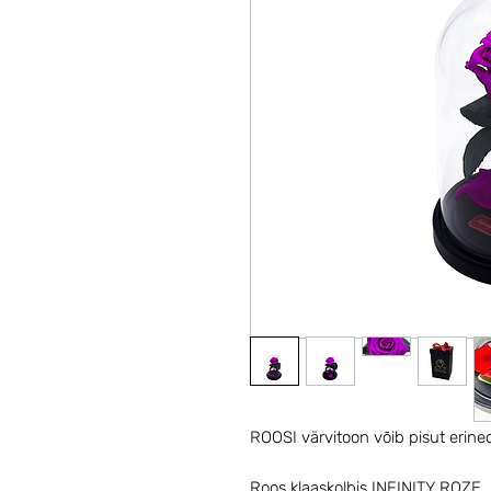
ROOSI värvitoon võib pisut erine
Roos klaaskolbis INFINITY ROZE