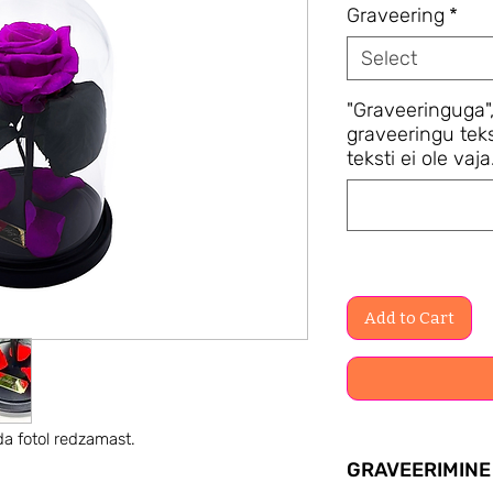
Graveering
*
Select
"Graveeringuga"
graveeringu teks
teksti ei ole vaja
Add to Cart
da fotol redzamast.
GRAVEERIMINE