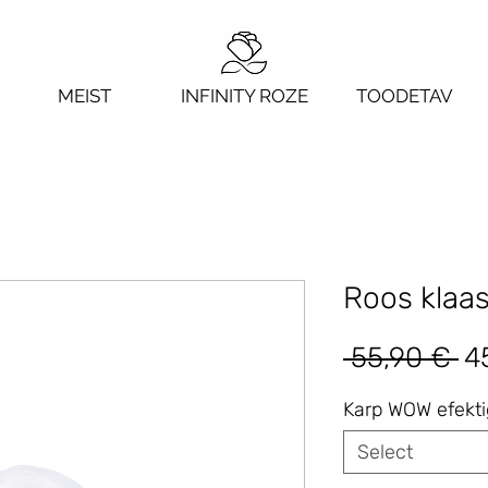
MEIST
INFINITY ROZE
TOODETAV
Roos klaasi
Re
 55,90 € 
4
Pr
Karp WOW efekt
Select